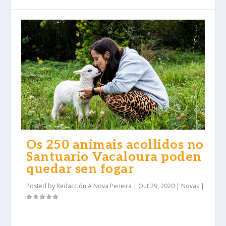
Os 250 animais acollidos no
Santuario Vacaloura poden
quedar sen fogar
Posted by
Redacción A Nova Peneira
|
Out 29, 2020
|
Novas
|