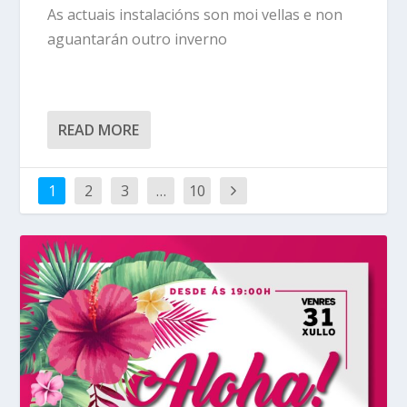
As actuais instalacións son moi vellas e non
aguantarán outro inverno
READ MORE
1
2
3
…
10