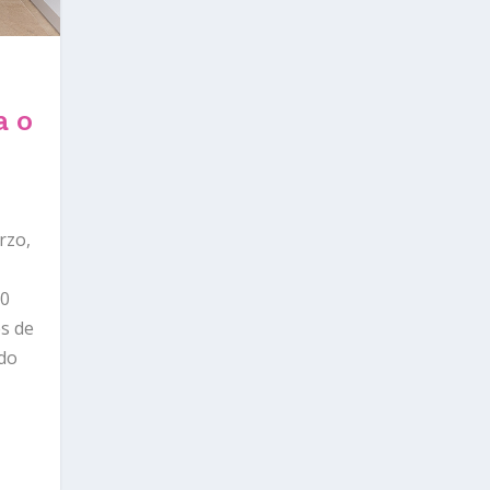
a o
|
rzo,
00
s de
 do