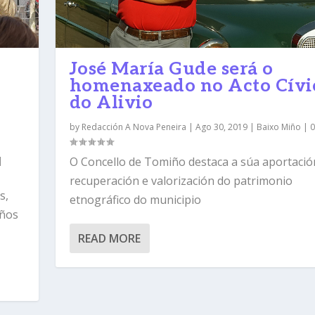
José María Gude será o
homenaxeado no Acto Cívi
do Alivio
by
Redacción A Nova Peneira
|
Ago 30, 2019
|
Baixo Miño
|
O Concello de Tomiño destaca a súa aportació
|
recuperación e valorización do patrimonio
s,
etnográfico do municipio
iños
READ MORE