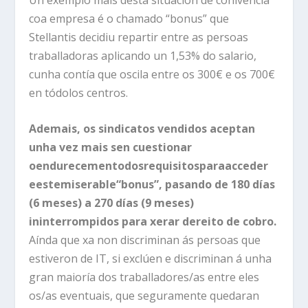
coa empresa é o chamado “bonus” que
Stellantis decidiu repartir entre as persoas
traballadoras aplicando un 1,53% do salario,
cunha contía que oscila entre os 300€ e os 700€
en tódolos centros.
Ademais, os sindicatos vendidos aceptan
unha vez mais sen cuestionar
o
endurecemento
dos
requisitos
para
acceder
e
este
miserable
“bonus”, pasando de 180 días
(6 meses) a 270 días (9 meses)
ininterrompidos para xerar dereito de cobro.
Aínda que xa non discriminan ás persoas que
estiveron de IT, si exclúen e discriminan á unha
gran maioría dos traballadores/as entre eles
os/as eventuais, que seguramente quedaran