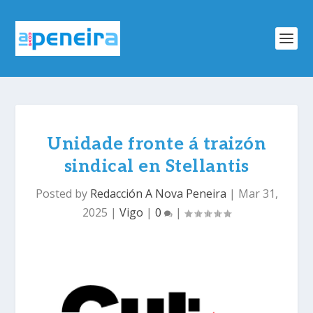
Unidade fronte á traizón
sindical en Stellantis
Posted by
Redacción A Nova Peneira
|
Mar 31,
2025
|
Vigo
|
0
|