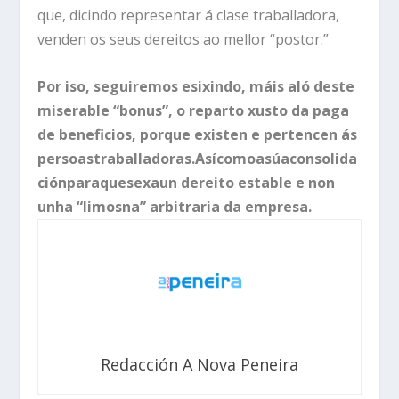
que, dicindo representar á clase traballadora,
venden os seus dereitos ao mellor “postor.”
Por iso, seguiremos esixindo, máis aló deste
miserable “bonus”, o reparto xusto da paga
de beneficios, porque existen e pertencen ás
persoas
traballadoras.
Así
como
a
súa
consolida
ción
para
que
sexa
un dereito estable e non
unha “limosna” arbitraria da empresa.
Redacción A Nova Peneira