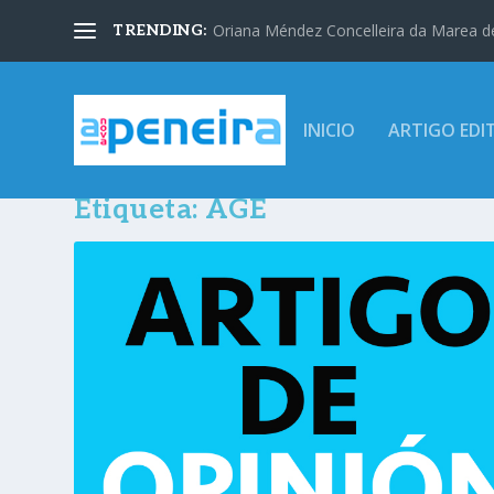
Oriana Méndez Concelleira da Marea d
TRENDING:
INICIO
ARTIGO EDI
Etiqueta:
AGE