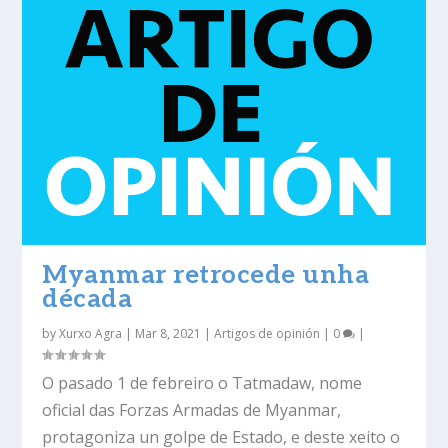
Myanmar retrocede unha
década
by
Xurxo Agra
|
Mar 8, 2021
|
Artigos de opinión
|
0
|
O pasado 1 de febreiro o Tatmadaw, nome
oficial das Forzas Armadas de Myanmar,
protagoniza un golpe de Estado, e deste xeito o