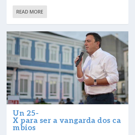
READ MORE
Un 25-
X para ser a vangarda dos ca
mbios