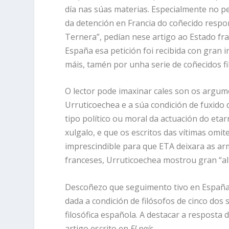
día nas súas materias. Especialmente no pe
da detención en Francia do coñecido respo
Ternera”, pedían nese artigo ao Estado fra
España esa petición foi recibida con gran i
máis, tamén por unha serie de coñecidos 
O lector pode imaxinar cales son os argume
Urruticoechea e a súa condición de fuxido
tipo político ou moral da actuación do etar
xulgalo, e que os escritos das vítimas om
imprescindible para que ETA deixara as ar
franceses, Urruticoechea mostrou gran “al
Descoñezo que seguimento tivo en España
dada a condición de filósofos de cinco dos 
filosófica española. A destacar a respost
artigo escrito en
El país
.