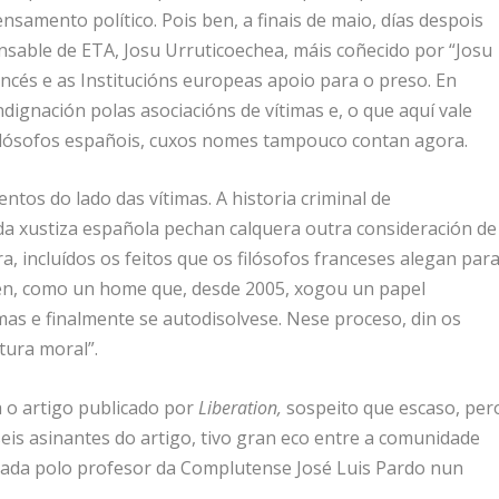
nsamento político. Pois ben, a finais de maio, días despois
nsable de ETA, Josu Urruticoechea, máis coñecido por “Josu
ncés e as Institucións europeas apoio para o preso. En
ndignación polas asociacións de vítimas e, o que aquí vale
filósofos españois, cuxos nomes tampouco contan agora.
ntos do lado das vítimas. A historia criminal de
 da xustiza española pechan calquera outra consideración de
ra, incluídos os feitos que os filósofos franceses alegan par
iten, como un home que, desde 2005, xogou un papel
mas e finalmente se autodisolvese. Nese proceso, din os
tura moral”.
 o artigo publicado por
Liberation,
sospeito que escaso, per
seis asinantes do artigo, tivo gran eco entre a comunidade
a dada polo profesor da Complutense José Luis Pardo nun