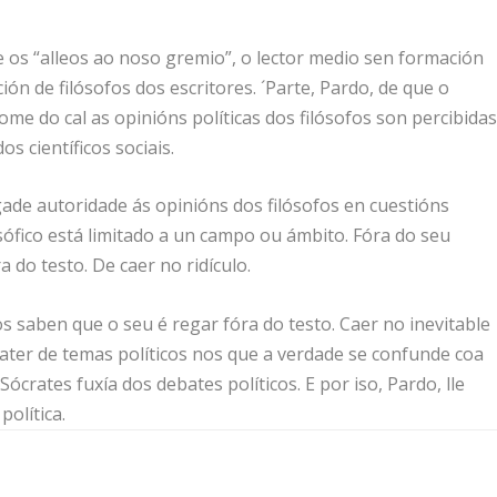
e os “alleos ao noso gremio”, o lector medio sen formación
ión de filósofos dos escritores. ´Parte, Pardo, de que o
ome do cal as opinións políticas dos filósofos son percibida
s científicos sociais.
ngade autoridade ás opinións dos filósofos en cuestións
osófico está limitado a un campo ou ámbito. Fóra do seu
a do testo. De caer no ridículo.
os saben que o seu é regar fóra do testo. Caer no inevitable
ater de temas políticos nos que a verdade se confunde coa
ócrates fuxía dos debates políticos. E por iso, Pardo, lle
olítica.