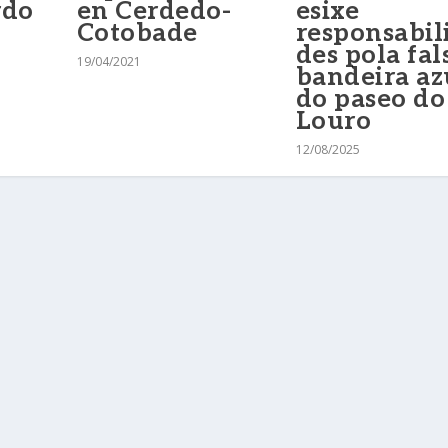
rdo
en Cerdedo-
esixe
Cotobade
responsabil
des pola fal
19/04/2021
bandeira az
do paseo do
Louro
12/08/2025