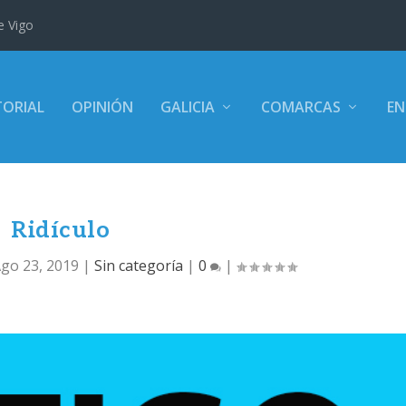
e Vigo
TORIAL
OPINIÓN
GALICIA
COMARCAS
EN
Ridículo
go 23, 2019
|
Sin categoría
|
0
|