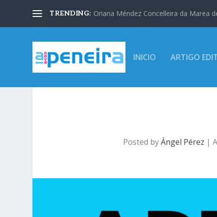
Oriana Méndez Concelleira da Marea d
TRENDING:
INICIO
ARTIGO EDI
Posted by
Ángel Pérez
|
A