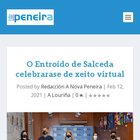
O Entroido de Salceda
celebrarase de xeito virtual
Posted by
Redacción A Nova Peneira
|
Feb 12,
2021
|
A Louriña
|
0
|