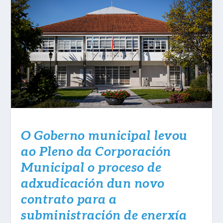
O Goberno municipal levou
ao Pleno da Corporación
Municipal o proceso de
adxudicación dun novo
contrato para a
subministración de enerxía