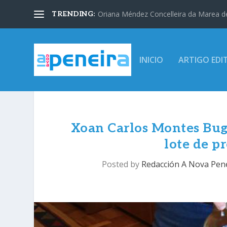
Oriana Méndez Concelleira da Marea d
TRENDING:
INICIO
ARTIGO EDI
Xoan Carlos Montes Buga
lote de p
Posted by
Redacción A Nova Pen