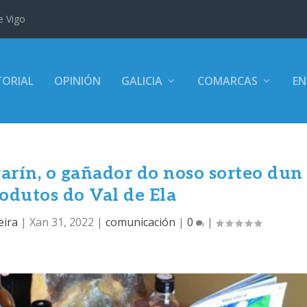
e Vigo
TORIAL
OPINIÓN
GALICIA
COMARCAS
EN
rín, o gañador do noso sorteo dun
rodutos do Val de Ela
eira
|
Xan 31, 2022
|
comunicación
|
0
|