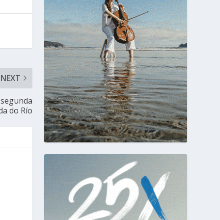
NEXT
a segunda
da do Río