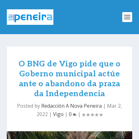
O BNG de Vigo pide que o
Goberno municipal actúe
ante o abandono da praza
da Independencia
Posted by
Redacción A Nova Peneira
|
Mar 2,
2022
|
Vigo
|
0
|