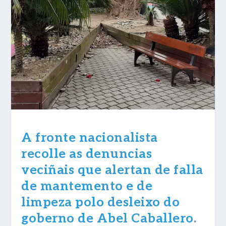
A fronte nacionalista
recolle as denuncias
veciñais que alertan de falla
de mantemento e de
limpeza polo desleixo do
goberno de Abel Caballero.