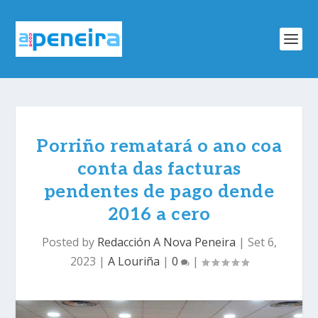
Porriño rematará o ano coa
conta das facturas
pendentes de pago dende
2016 a cero
Posted by
Redacción A Nova Peneira
|
Set 6,
2023
|
A Louriña
|
0
|