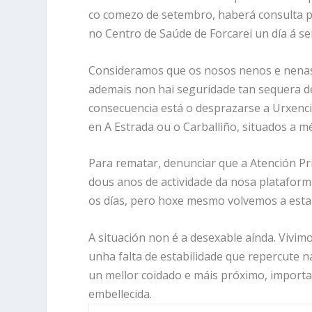
co comezo de setembro, haberá consulta pa
no Centro de Saúde de Forcarei un día á s
Consideramos que os nosos nenos e nenas 
ademais non hai seguridade tan sequera d
consecuencia está o desprazarse a Urxenci
en A Estrada ou o Carballiño, situados a m
Para rematar, denunciar que a Atención Pr
dous anos de actividade da nosa platafor
os días, pero hoxe mesmo volvemos a estar
A situación non é a desexable aínda. Vivim
unha falta de estabilidade que repercute n
un mellor coidado e máis próximo, impor
embellecida.