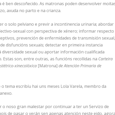
na é ben descoñecido. As matronas poden desenvolver moita
o, axuda no parto e na crianza.
er o solo pelviano e previr a incontinencia urinaria; abordar
ectivo-sexual con perspectiva de xénero; informar respecto
ceptivos, prevención de enfermidades de transmisión sexual
e disfuncións sexuais; detectar en primeira instancia
á diversidade sexual ou aportar información cualificada
 Estas son, entre outras, as funcións recollidas na
Carteira
stétrico-xinecolóxica
[Matrona]
de Atención Primaria de
e o tema escribíu hai uns meses Lola Varela, membro da
 anexo.
 o noso gran malestar por continuar a ter un Servizo de
pois de pasar o verán sen apenas atención neste eido, agor