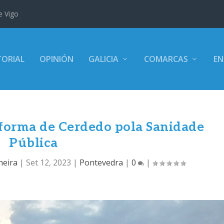
e Vigo
TORIAL
OPINIÓN
GALICIA
COMARCAS
EN
forma de Cerdedo pola Sanidade
Pública
neira
|
Set 12, 2023
|
Pontevedra
|
0
|