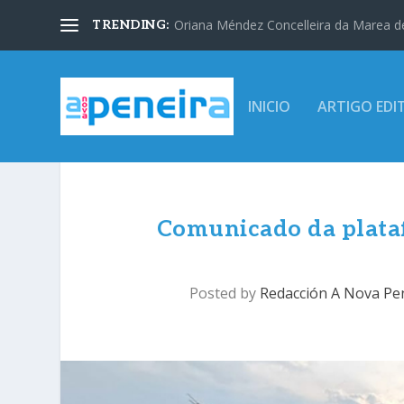
Oriana Méndez Concelleira da Marea d
TRENDING:
INICIO
ARTIGO EDI
Comunicado da plata
Posted by
Redacción A Nova Pe