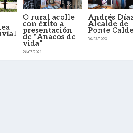
O rural acolle
Andrés Díaz
con éxito a
Alcalde de
dea
presentación
Ponte Calde
uvial
de “Anacos de
30/03/2020
vida”
28/07/2021