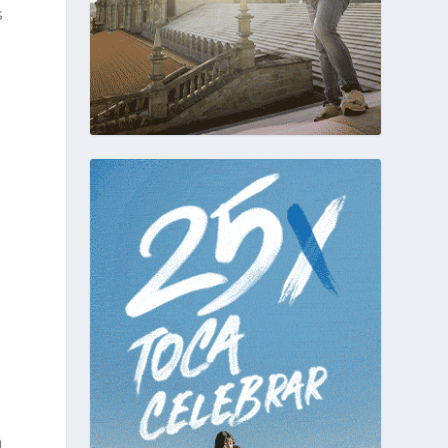
s
,
a