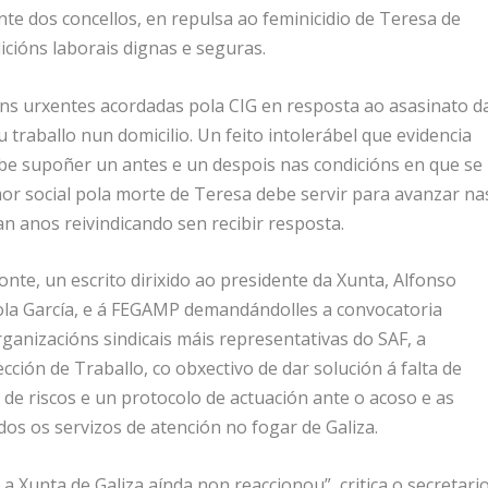
nte dos concellos, en repulsa ao feminicidio de Teresa de
cións laborais dignas e seguras.
ns urxentes acordadas pola CIG en resposta ao asasinato d
traballo nun domicilio. Un feito intolerábel que evidencia
debe supoñer un antes e un despois nas condicións en que se
amor social pola morte de Teresa debe servir para avanzar na
n anos reivindicando sen recibir resposta.
onte, un escrito dirixido ao presidente da Xunta, Alfonso
abiola García, e á FEGAMP demandándolles a convocatoria
anizacións sindicais máis representativas do SAF, a
ción de Traballo, co obxectivo de dar solución á falta de
de riscos e un protocolo de actuación ante o acoso e as
s os servizos de atención no fogar de Galiza.
a Xunta de Galiza aínda non reaccionou”, critica o secretari