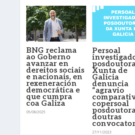
BNG reclama
Persoal
ao Goberno
investigad
avanzar en
posdoutora
dereitos sociais
Xunta de
e nacionais, en
Galicia
rexeneración
denuncia
democrática e
“agravio
que cumpra
comparati
coa Galiza
copersoal
posdoutora
05/08/2025
doutras
convocator
27/11/2023