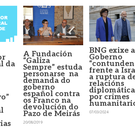
BNG exixe 
A Fundación
Goberno
or
“Galiza
“contunden
l da
Sempre” estuda
frente a Isra
personarse na
a ruptura d
demanda do
relacións
goberno
diplomática
español contra
por crimes
vo”
os Franco na
humanitari
devolución do
l
Pazo de Meirás
07/03/2024
ias
20/08/2019