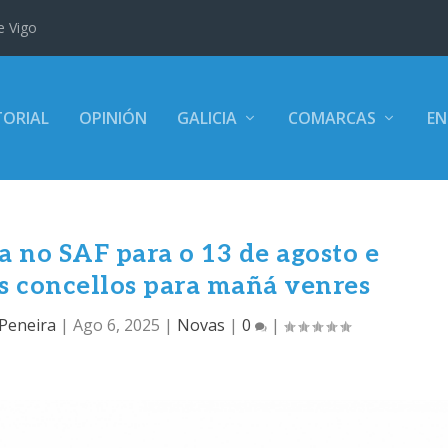
e Vigo
TORIAL
OPINIÓN
GALICIA
COMARCAS
EN
a no SAF para o 13 de agosto e
s concellos para mañá venres
Peneira
|
Ago 6, 2025
|
Novas
|
0
|