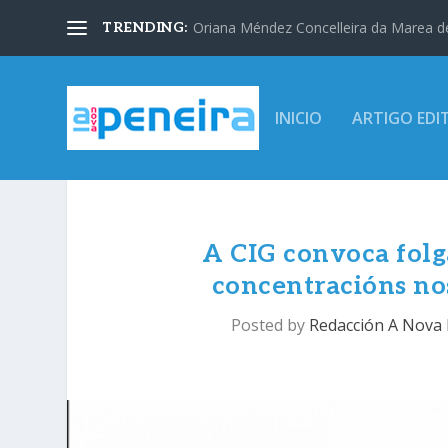
Oriana Méndez Concelleira da Marea d
TRENDING:
INICIO
ARTIGO EDI
A CIG convoca folg
concentracións no
Posted by
Redacción A Nova 