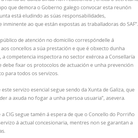
 tempo que demora o Goberno galego convocar esta reunón
unta está eludindo as súas responsabilidades,
e inminente ao que están expostas as traballadoras do SAF”
público de atención no domicilio correspóndelle á
 aos concellos a súa prestación e que é obxecto dunha
ril, a competencia inspectora no sector exércea a Consellaría
e debe fixar os protocolos de actuación e unha prevención
o para todos os servizos.
 este servizo esencial segue sendo da Xunta de Galiza, que
nder a axuda no fogar a unha persoa usuaria”, asevera.
e a CIG segue tamén á espera de que o Concello do Porriño
servizo á actual concesionaria, mentres non se garantan a
as.