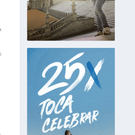
a
s
o