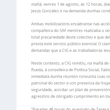
mañá, venres 1 de agosto, ás 12 horas, dia
Jesús González e na demanda dunhas condi
Ambas mobilizacións encádranse nas acció
compañeira do SAF mentres realizaba o seu 
total precariedade deste colectivo e que 
presta este servizo público esencial. O cl
demandas que a CIG e as traballadoras leva
Neste contexto, a CIG remitiu, na mañá de 
Rueda, á conselleira de Política Social, F
inmediata dunha reunión conxunta coas org
patronal do sector e con presenza da Inspec
seguridade, acordar un plan de prevención 
agresións de obrigado cumprimento en todo
“Pasadas 48 horas do asasinato de Teresa, 