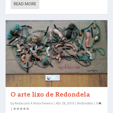
READ MORE
O arte lixo de Redondela
by
Redacción A Nova Peneira
|
Abr 28, 2019
|
Redondela
|
0
|