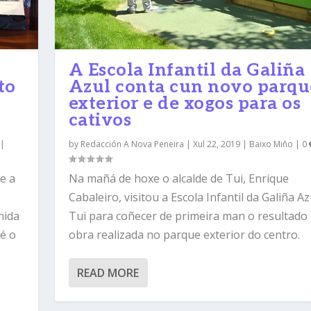
A Escola Infantil da Galiña
to
Azul conta cun novo parqu
o
exterior e de xogos para os
cativos
|
by
Redacción A Nova Peneira
|
Xul 22, 2019
|
Baixo Miño
|
0
e a
Na mañá de hoxe o alcalde de Tui, Enrique
Cabaleiro, visitou a Escola Infantil da Galiña Az
nida
Tui para coñecer de primeira man o resultado
té o
obra realizada no parque exterior do centro.
READ MORE