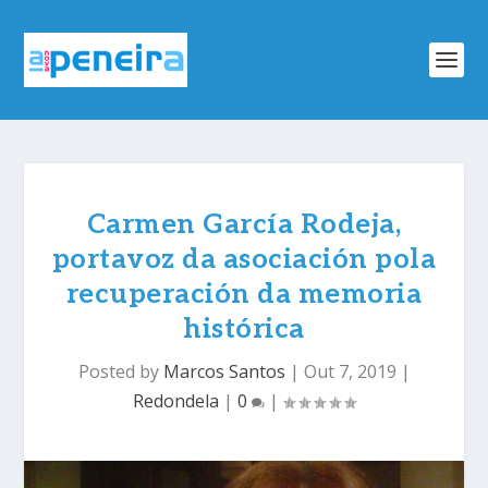
Carmen García Rodeja,
portavoz da asociación pola
recuperación da memoria
histórica
Posted by
Marcos Santos
|
Out 7, 2019
|
Redondela
|
0
|