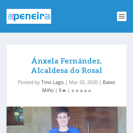
Ánxela Fernández,
Alcaldesa do Rosal
Posted by
Tino Lago
|
Mar 20, 2020
|
Baixo
Miño
|
0
|