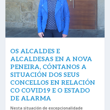
OS ALCALDES E
ALCALDESAS EN A NOVA
PENEIRA, CÓNTANOS A
SITUACIÓN DOS SEUS
CONCELLOS EN RELACIÓN
CO COVID19 E O ESTADO
DE ALARMA
Nesta situación de excepcionalidade