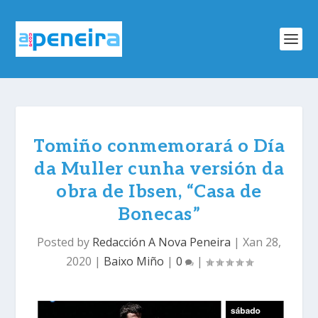
Tomiño conmemorará o Día
da Muller cunha versión da
obra de Ibsen, “Casa de
Bonecas”
Posted by
Redacción A Nova Peneira
|
Xan 28,
2020
|
Baixo Miño
|
0
|