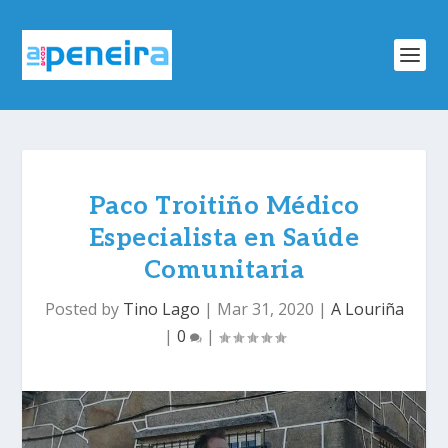
Paco Troitiño Médico
Especialista en Saúde
Comunitaria
Posted by
Tino Lago
|
Mar 31, 2020
|
A Louriña
|
0
|