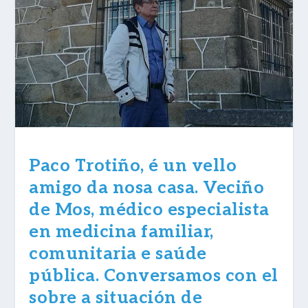
Paco Trotiño, é un vello
amigo da nosa casa. Veciño
de Mos, médico especialista
en medicina familiar,
comunitaria e saúde
pública. Conversamos con el
sobre a situación de