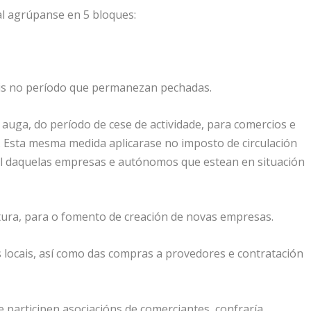
al agrúpanse en 5 bloques:
ais no período que permanezan pechadas.
e auga, do período de cese de actividade, para comercios e
e. Esta mesma medida aplicarase no imposto de circulación
al daquelas empresas e autónomos que estean en situación
tura, para o fomento de creación de novas empresas.
 locais, así como das compras a provedores e contratación
 participen asociacións de comerciantes, confraría,