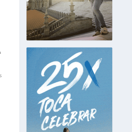
s
A
s