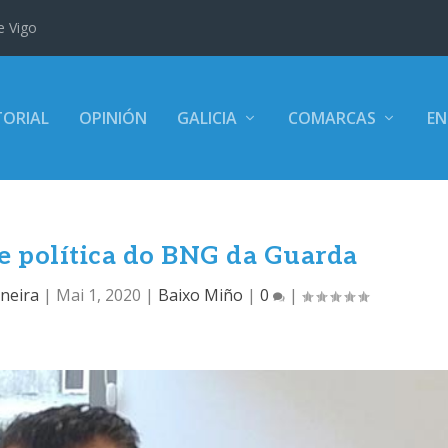
e Vigo
TORIAL
OPINIÓN
GALICIA
COMARCAS
EN
de política do BNG da Guarda
neira
|
Mai 1, 2020
|
Baixo Miño
|
0
|