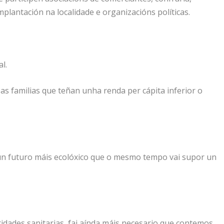
mplantación na localidade e organizacións políticas.
al.
 as familias que teñan unha renda per cápita inferior o
 un futuro máis ecolóxico que o mesmo tempo vai supor un
idades sanitarias, fai aínda máis necesario que contemos