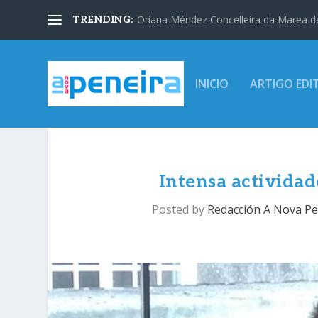
Oriana Méndez Concelleira da Marea d
TRENDING:
INICIO
ARTIGO EDI
Intensa activida
Posted by
Redacción A Nova Pe