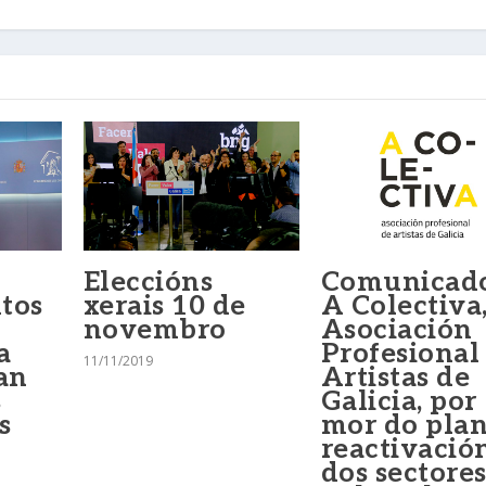
Eleccións
Comunicad
tos
xerais 10 de
A Colectiva
novembro
Asociación
a
Profesional
11/11/2019
an
Artistas de
s
Galicia, por
s
mor do plan
reactivació
dos sectore