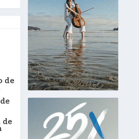
o de
,
 de
 de
n
s