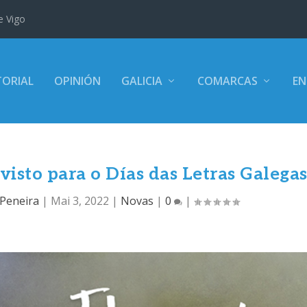
e Vigo
TORIAL
OPINIÓN
GALICIA
COMARCAS
EN
visto para o Días das Letras Galega
 Peneira
|
Mai 3, 2022
|
Novas
|
0
|