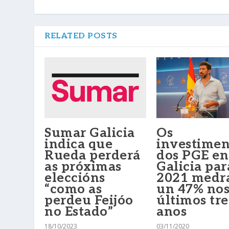
RELATED POSTS
Sumar Galicia
Os
indica que
investimen
Rueda perderá
dos PGE en
as próximas
Galicia par
eleccións
2021 medr
“como as
un 47% no
perdeu Feijóo
últimos tre
no Estado”
anos
18/10/2023
03/11/2020