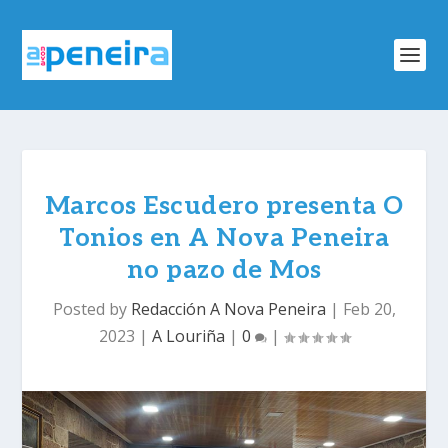
Marcos Escudero presenta O
Tonios en A Nova Peneira
no pazo de Mos
Posted by
Redacción A Nova Peneira
|
Feb 20,
2023
|
A Louriña
|
0
|