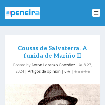
Cousas de Salvaterra. A
fuxida de Mariño II
Posted by
Antón Lorenzo González
|
Xuñ 27,
2024
|
Artigos de opinión
|
0
|