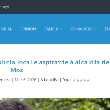
e Vigo
TORIAL
OPINIÓN
GALICIA
COMARCAS
EN
icía local e aspirante á alcaldía de
Mos
eneira
|
Mar 6, 2026
|
A Louriña
|
0
|