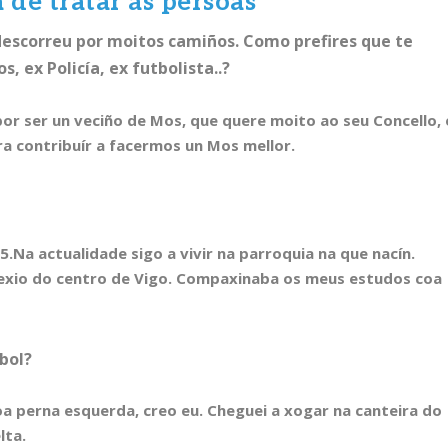
 de tratar ás persoas”
 descorreu por moitos camiños. Como prefires que te
, ex Policía, ex futbolista..?
or ser un veciño de Mos, que quere moito ao seu Concello, 
a contribuír a facermos un Mos mellor.
.Na actualidade sigo a vivir na parroquia na que nacín.
lexio do centro de Vigo. Compaxinaba os meus estudos coa
bol?
boa perna esquerda, creo eu. Cheguei a xogar na canteira do
lta.