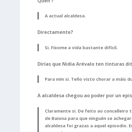
Quen ?
A actual alcaldesa.
Directamente?
Si. Fíxome a vida bastante difícil.
Dirías que Nidia Arévalo ten tinturas di
Para min si. Teño visto chorar a máis 
A alcaldesa chegou ao poder por un epi
Claramente si. De feito ao concelleir
de Baiona para que ninguén se achegara
alcaldesa foi grazas a aquel episodio. 