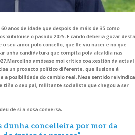
 60 anos de idade que despois de máis de 35 como
Mos xubilouse o pasado 2025. E cando debería gozar dest
 o seu amor polo concello, que lle viu nacer e no que
tar unha candidatura que compita pola alcaldía nas
027.Marcelino amósase moi crítico coa xestión da actual
isa un proxecto político diferente, que ilusione á
te a posibilidade do cambio real. Nese sentido reivindic
e tiña o seu pai, militante socialista que chegou a ser
deu de si a nosa conversa.
s dunha concelleira por mor da