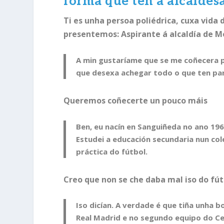
forma que ten a alcaldesa
Ti es unha persoa poliédrica, cuxa vida
presentemos: Aspirante á alcaldía de Mos
A min gustaríame que se me coñecera p
que desexa achegar todo o que ten par
Queremos coñecerte un pouco máis
Ben, eu nacín en Sanguiñeda no ano 1965
Estudei a educación secundaria nun co
práctica do fútbol.
Creo que non se che daba mal iso do fút
Iso dicían. A verdade é que tiña unha 
Real Madrid e no segundo equipo do Ce