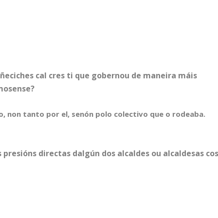
.
oñeciches cal cres ti que gobernou de maneira máis
 mosense?
, non tanto por el, senón polo colectivo que o rodeaba.
s presións directas dalgún dos alcaldes ou alcaldesas co