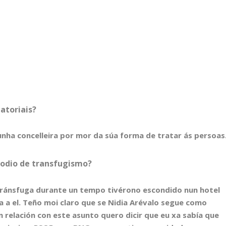
tatoriais?
dunha concelleira por mor da súa forma de tratar ás persoas
sodio de transfugismo?
o tránsfuga durante un tempo tivérono escondido nun hotel
 a el. Teño moi claro que se Nidia Arévalo segue como
En relación con este asunto quero dicir que eu xa sabía que