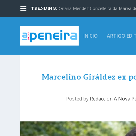
Oriana Méndez Concelleira da Marea d
TRENDING:
INICIO
ARTIGO EDI
Marcelino Giráldez ex pol
Posted by
Redacción A Nova P