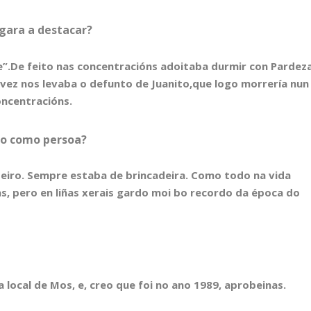
gara a destacar?
tre”.De feito nas concentracións adoitaba durmir con Pardez
vez nos levaba o defunto de Juanito,que logo morrería nun
oncentracións.
ito como persoa?
beiro. Sempre estaba de brincadeira. Como todo na vida
s, pero en liñas xerais gardo moi bo recordo da época do
ía local de Mos, e, creo que foi no ano 1989, aprobeinas.