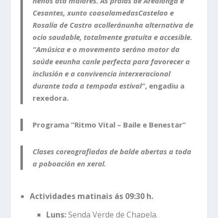
nenos ata maiores. As praias de Arealonga e
Cesantes, xunto coa
s
alameda
s
Castelao e
Rosalía de Castro acollerán
unha alternativa de
ocio saudable, totalmente gratuíta e accesible.
“
A
música e o movemento se
rán
o motor da
saúde e
e
unha canle perfecta para favorecer a
inclusión e a convivencia interxeracional
durante toda a tempada estival”
, engadiu a
rexedora.
Programa “Ritmo Vital – Baile e Benestar”
Clases coreografiadas de balde abertas a toda
a poboación en xeral.
Actividades matinais
ás
09:30 h.
Luns:
Senda Verde de Chapela.