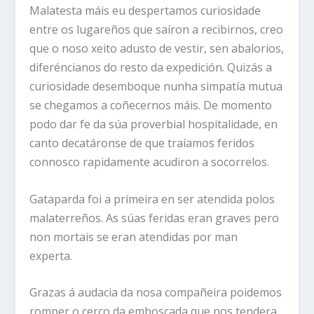
Malatesta máis eu despertamos curiosidade
entre os lugareños que saíron a recibirnos, creo
que o noso xeito adusto de vestir, sen abalorios,
diferéncianos do resto da expedición. Quizás a
curiosidade desemboque nunha simpatía mutua
se chegamos a coñecernos máis. De momento
podo dar fe da súa proverbial hospitalidade, en
canto decatáronse de que traíamos feridos
connosco rapidamente acudiron a socorrelos.
Gataparda foi a primeira en ser atendida polos
malaterreños. As súas feridas eran graves pero
non mortais se eran atendidas por man
experta.
Grazas á audacia da nosa compañeira poidemos
romper o cerco da emboscada que nos tendera