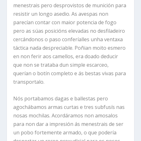
menestrais pero desprovistos de munición para
resistir un longo asedio. As avespas non
parecían contar con maior potencia de fogo
pero as súas posicións elevadas no desfiladeiro
cercándonos o paso conferíalles unha ventaxa
táctica nada despreciable. Poñian moito esmero
en non ferir aos camellos, era doado deducir
que non se trataba dun simple escarceo,
querían o botín completo e ás bestas vivas para
transportalo.
Nós portabamos dagas e ballestas pero
agochábamos armas curtas e tres subfusís nas
nosas mochilas. Acordáramos non amosalos
para non dar a impresión ás menestrais de ser
un pobo fortemente armado, o que podería
despertar un receo prexudicial para os nosos