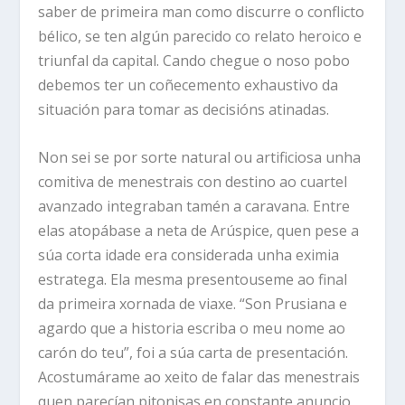
saber de primeira man como discurre o conflicto
bélico, se ten algún parecido co relato heroico e
triunfal da capital. Cando chegue o noso pobo
debemos ter un coñecemento exhaustivo da
situación para tomar as decisións atinadas.
Non sei se por sorte natural ou artificiosa unha
comitiva de menestrais con destino ao cuartel
avanzado integraban tamén a caravana. Entre
elas atopábase a neta de Arúspice, quen pese a
súa corta idade era considerada unha eximia
estratega. Ela mesma presentouseme ao final
da primeira xornada de viaxe. “Son Prusiana e
agardo que a historia escriba o meu nome ao
carón do teu”, foi a súa carta de presentación.
Acostumárame ao xeito de falar das menestrais
quen parecían pitonisas en constante anuncio