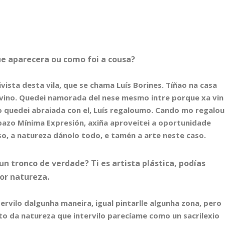
ue aparecera ou como foi a cousa?
vista desta vila, que se chama Luís Borines. Tíñao na casa
o vino. Quedei namorada del nese mesmo intre porque xa vin
 quedei abraiada con el, Luís regaloumo. Cando mo regalou
pazo Mínima Expresión, axiña aproveitei a oportunidade
o, a natureza dánolo todo, e tamén a arte neste caso.
n tronco de verdade? Ti es artista plástica, podías
or natureza.
tervilo dalgunha maneira, igual pintarlle algunha zona, pero
to da natureza que intervilo parecíame como un sacrilexio