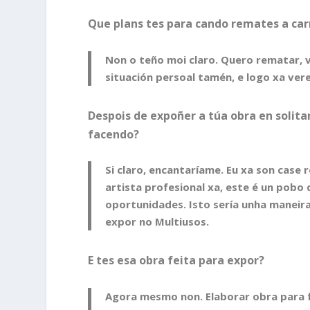
Que plans tes para cando remates a car
Non o teño moi claro. Quero rematar, 
situación persoal tamén, e logo xa ver
Despois de expoñer a túa obra en solita
facendo?
Si claro, encantaríame. Eu xa son case
artista profesional xa, este é un pobo
oportunidades. Isto sería unha maneir
expor no Multiusos.
E tes esa obra feita para expor?
Agora mesmo non. Elaborar obra para f