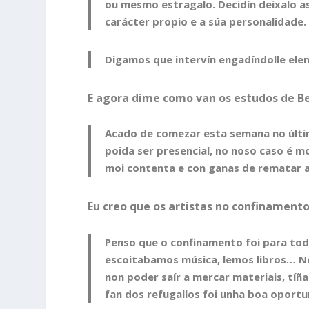
ou mesmo estragalo. Decidín deixalo así
carácter propio e a súa personalidade.
Digamos que intervín engadíndolle eleme
E agora dime como van os estudos de Be
Acado de comezar esta semana no últi
poida ser presencial, no noso caso é 
moi contenta e con ganas de rematar a c
Eu creo que os artistas no confinament
Penso que o confinamento foi para tod
escoitabamos música, lemos libros… No
non poder saír a mercar materiais, tíñ
fan dos refugallos foi unha boa oport