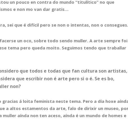
stou un pouco en contra do mundo “titulítico” no que
ismos e non mo van dar gratis…
a, sei que é difícil pero se non o intentas, non o consegues
facerse un oco, sobre todo sendo muller. A arte sempre foi
ese tema pero queda moito. Seguimos tendo que traballar
onsidero que todos e todas que fan cultura son artistas,
dera que escribir non é arte pero si o é. Se es bo,
ller non?
racias á loita feminista neste tema. Pero a día hoxe aínd
e a altos estamentos da arte, falo de dirixir un museo, po
a muller aínda non ten aceso, aínda é un mundo de homes e