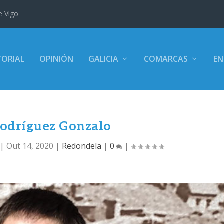
e Vigo
TORIAL
OPINIÓN
GALICIA
COMARCAS
EN
odríguez Gonzalo
|
Out 14, 2020
|
Redondela
|
0
|