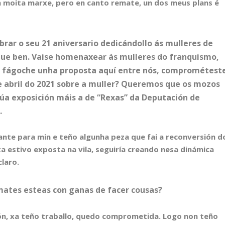
 moita marxe, pero en canto remate, un dos meus plans é
brar o seu 21 aniversario dedicándollo ás mulleres de
que ben. Vaise homenaxear ás mulleres do franquismo,
Eu fágoche unha proposta aquí entre nós, comprométest
 abril do 2021 sobre a muller? Queremos que os mozos
 túa exposición máis a de “Rexas” da Deputación de
.
ante para min e teño algunha peza que fai a reconversión d
a estivo exposta na vila, seguiría creando nesa dinámica
laro.
ates esteas con ganas de facer cousas?
ión, xa teño traballo, quedo comprometida. Logo non teño