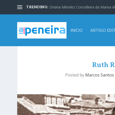
Oriana Méndez Concelleira da Marea d
TRENDING:
INICIO
ARTIGO EDI
Ruth R
Posted by
Marcos Santos