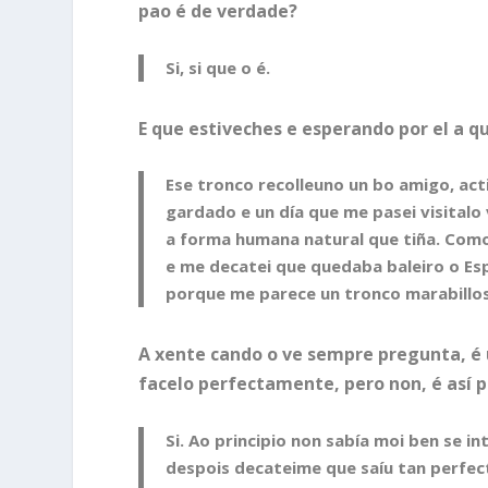
pao é de verdade?
Si, si que o é.
E que estiveches e esperando por el a q
Ese tronco recolleuno un bo amigo, acti
gardado e un día que me pasei visital
a forma humana natural que tiña. Como
e me decatei que quedaba baleiro o Es
porque me parece un tronco marabillos
A xente cando o ve sempre pregunta, é u
facelo perfectamente, pero non, é así p
Si. Ao principio non sabía moi ben se in
despois decateime que saíu tan perfec