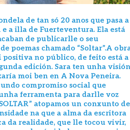
ndela de tan só 20 anos que pasa a
 e a illa de Fuerteventura. Ela está
caban de publicarlle o seu
ro de poemas chamado “Soltar”.A obr
positiva no público, de feito está a
egunda edición. Sara ten unha visió
xaría moi ben en A Nova Peneira.
ofundo compromiso social que
unha ferramenta para darlle voz
 “SOLTAR” atopamos un conxunto d
sidade na que a alma da escritora
ca da realidade, que lle tocou vivir,