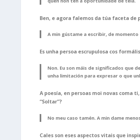
quen non ten a oportunidade de tela.
Ben, e agora falemos da túa faceta de 
A min gústame a escribir, de momento 
Es unha persoa escrupulosa cos formál
Non. Eu son máis de significados que de
unha limitación para expresar o que un
A poesía, en persoas moi novas coma ti
“Soltar”?
No meu caso tamén. A min dame menos
Cales son eses aspectos vitais que insp