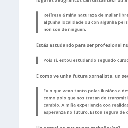
lugares xeográficos tan distantes? ou a
Refírese á miña natureza de muller li
algunha localidade ou con algunha perso
non son de ninguén.
Estás estudando para ser profesional n
Pois si, estou estudando segundo curs
E como ve unha futura xornalista, un se
Eu o que vexo tanto polas ilusións e 
como polo que nos tratan de transmitir
cambio. A miña experiencia coa realid
esperanza no futuro. Estou segura de qu