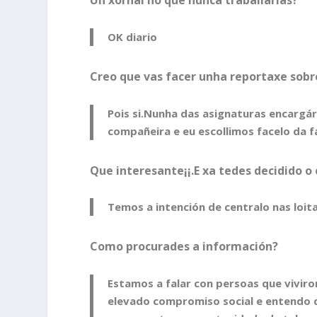
Un xornal no que nunca traballarías?
OK diario
Creo que vas facer unha reportaxe sob
Pois si.Nunha das asignaturas encargá
compañeira e eu escollimos facelo da f
Que interesante¡¡.E xa tedes decidido o
Temos a intención de centralo nas loit
Como procurades a información?
Estamos a falar con persoas que vivir
elevado compromiso social e entendo q