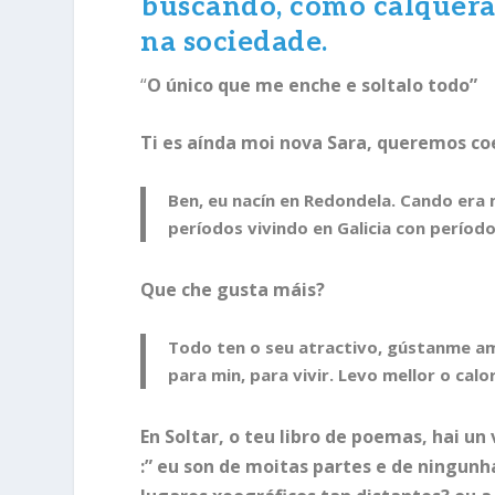
buscando, como calquera 
na sociedade.
“
O único que me enche e soltalo todo”
Ti es aínda moi nova Sara, queremos c
Ben, eu nacín en Redondela. Cando era 
períodos vivindo en Galicia con períod
Que che gusta máis?
Todo ten o seu atractivo, gústanme ambo
para min, para vivir. Levo mellor o calor
En Soltar, o teu libro de poemas, hai u
:” eu son de moitas partes e de ningunha