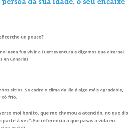
persoa da súa idade, o seu encaixe
oeñcerche un pouco?
moi nena fun vivir a Fuerteventura e digamos que alternei
os en Canarias
s sitios. Se cadra o clima da illa é algo máis agradable,
 có frío.
n verso moi bonito, que me chamou a atención, no que di
 parte á vez”. Fai referencia a que pasas a vida en