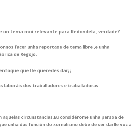
re un tema moi relevante para Redondela, verdade?
ronnos facer unha reportaxe de tema libre ,e unha
ábrica de Regojo.
 enfoque que lle queredes dar¡¡
as laboráis dos traballadores e traballadoras
on aquelas circunstancias.Eu considérome unha persoa de
ue unha das función do xornalismo debe de ser darlle voz 