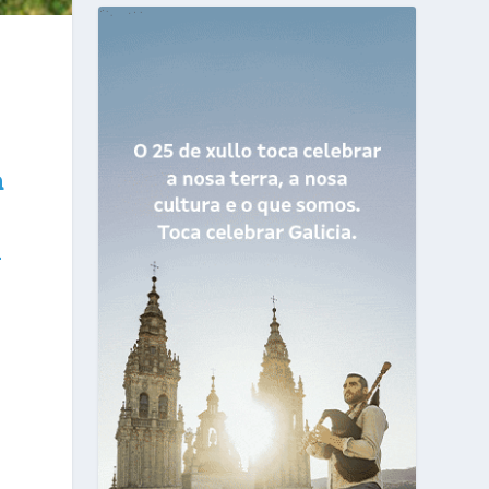
a
n
e