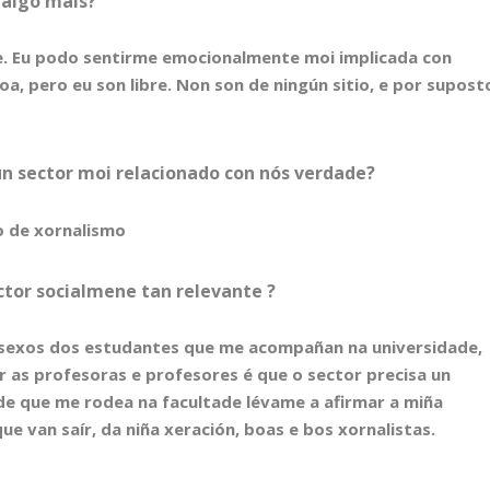
 algo máis?
bre. Eu podo sentirme emocionalmente moi implicada con
a, pero eu son libre. Non son de ningún sitio, e por supost
un sector moi relacionado con nós verdade?
o de xornalismo
ctor socialmene tan relevante ?
desexos dos estudantes que me acompañan na universidade,
 as profesoras e profesores é que o sector precisa un
ade que me rodea na facultade lévame a afirmar a miña
e van saír, da niña xeración, boas e bos xornalistas.