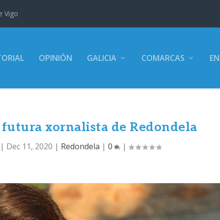
e Vigo
TORIAL
OPINIÓN
GALICIA
COMARCAS
EN
e futura xornalista de Redondela
|
Dec 11, 2020
|
Redondela
|
0
|