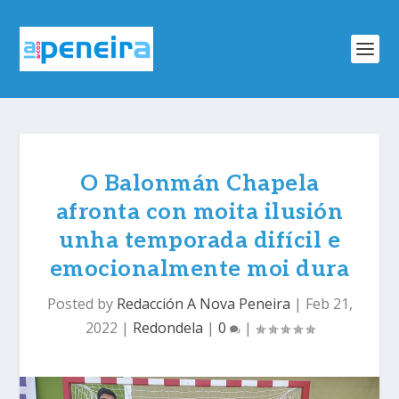
O Balonmán Chapela
afronta con moita ilusión
unha temporada difícil e
emocionalmente moi dura
Posted by
Redacción A Nova Peneira
|
Feb 21,
2022
|
Redondela
|
0
|