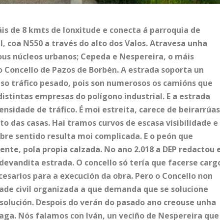
áis de 8 kmts de lonxitude e conecta á parroquia de
, coa N550 a través do alto dos Valos. Atravesa unha
us núcleos urbanos; Cepeda e Nespereira, o máis
 Concello de Pazos de Borbén. A estrada soporta un
uso tráfico pesado, pois son numerosos os camións que
 distintas empresas do polígono industrial. E a estrada
nsidade de tráfico. É moi estreita, carece de beirarrúa
to das casas. Hai tramos curvos de escasa visibilidade e
bre sentido resulta moi complicada. E o peón que
mente, pola propia calzada. No ano 2.018 a DEP redactou 
evandita estrada. O concello só tería que facerse carg
ecesarios para a execución da obra. Pero o Concello non
dade civil organizada a que demanda que se solucione
solución. Despois do verán do pasado ano creouse unha
faga. Nós falamos con Iván, un veciño de Nespereira que