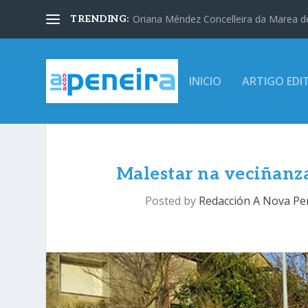
Oriana Méndez Concelleira da Marea d
TRENDING:
INICIO
ARTIGO EDI
Malestar na veciñanz
Posted by
Redacción A Nova Pe