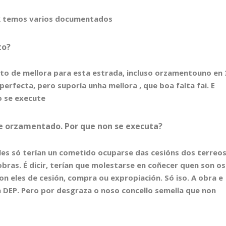
ok temos varios documentados
to?
to de mellora para esta estrada, incluso orzamentouno en 
perfecta, pero suporía unha mellora , que boa falta fai. E
o se execute
 e orzamentado. Por que non se executa?
Eles só terían un cometido ocuparse das cesións dos terreo
obras. É dicir, terían que molestarse en coñecer quen son os
on eles de cesión, compra ou expropiación. Só iso. A obra e
a DEP. Pero por desgraza o noso concello semella que non