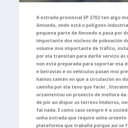
A estrada provincial EP 2702 ten algo m
Amoedo, onde está o polígono industrial
pequena parte de Amoedo e pasa por do
importante dos núcleos de poboación do
volume moi importante de tráfico, incl
por ela transitan para darlle servizo ás
non está preparada para soportar esa de
e beiravías e os vehículos pasan moi pre
hainos tamén en que a circulación en do
camiña por ela teno que facer , literal
orzamentou un proxecto de mellora da d
de pór ao dispor os terreos lindeiros, n
fai nada. E como case sempre é a socie
unha estrada que require unha urxente 
plataforma que traballa porque así se 