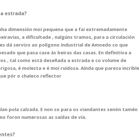
ta estrada?
unha dimensión moi pequena que a fai extremadamente
iravías, a dificultade , nalgúns tramos, para a circulación
s dá servizo ao polígono industrial de Amoedo co que
esado que pasa case ás beiras das casas. En definitiva a
los , tal como está deseñada a estrada e co volume de
erigosa, é molesta e é moi ruidosa. Aínda que pareza incribl
ue pór o chaleco reflector
lan pola calzada. E non so para os viandantes senón tamén
rno foron numerosas as saídas de vía.
entes?