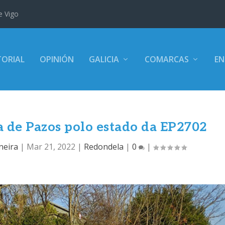
e Vigo
TORIAL
OPINIÓN
GALICIA
COMARCAS
EN
a de Pazos polo estado da EP2702
neira
|
Mar 21, 2022
|
Redondela
|
0
|