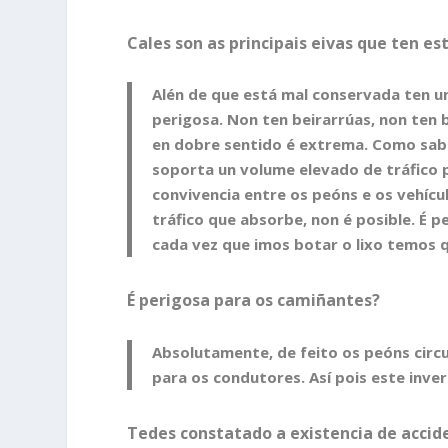
Cales son as principais eivas que ten es
Alén de que está mal conservada ten 
perigosa. Non ten beirarrúas, non ten be
en dobre sentido é extrema. Como sabe
soporta un volume elevado de tráfico p
convivencia entre os peóns e os vehícu
tráfico que absorbe, non é posible. É p
cada vez que imos botar o lixo temos q
É perigosa para os camiñantes?
Absolutamente, de feito os peóns circu
para os condutores. Así pois este inve
Tedes constatado a existencia de accid