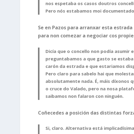
nos espetaba os casos doutros concell
Pero nós estabamos moi documentados
Se en Pazos para arranxar esta estrada
para non comezar a negociar cos propie
Dicía que o concello non podía asumir 
preguntabamos a que gasto se estaba a 
carón da estrada e que estariamos disp
Pero claro para sabelo hai que molestar
absolutamente nada. É, máis díxonos qu
o cruce do Valado, pero na nosa plataf
saibamos non falaron con ninguén.
Coñecedes a posición das distintas forza
Si, claro. Alternativa está implicadís