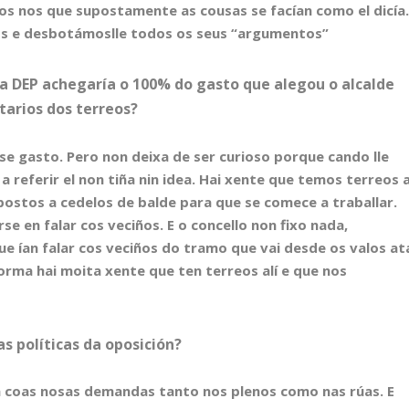
os nos que supostamente as cousas se facían como el dicía
 e desbotámoslle todos os seus “argumentos”
 a DEP achegaría o 100% do gasto que alegou o alcalde
tarios dos terreos?
ese gasto. Pero non deixa de ser curioso porque cando lle
referir el non tiña nin idea. Hai xente que temos terreos 
ostos a cedelos de balde para que se comece a traballar.
se en falar cos veciños. E o concello non fixo nada,
e ían falar cos veciños do tramo que vai desde os valos at
orma hai moita xente que ten terreos alí e que nos
s políticas da oposición?
ima coas nosas demandas tanto nos plenos como nas rúas. E