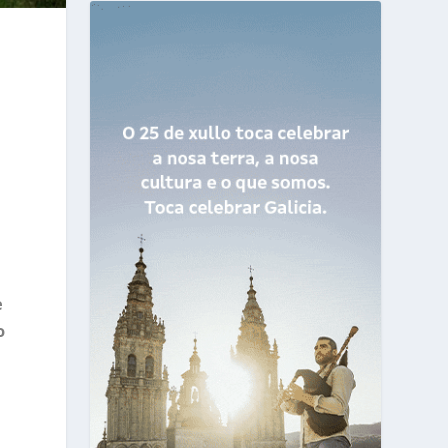
s
e
o