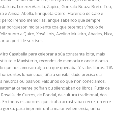
nostalxias, LorenzoVarela, Zapico, Gonzalo Bouza Brei e Teo,
ra e Anisia, Abella, Enriqueta Otero, Florencio de Calo e
os percorrendo memorias, anque sabendo que sempre
ear porqueson moita xente coa que tecemos vínculo de
liz xunto a Quico, Xosé Lois, Avelino Muleiro, Abades, Nica
ar un perfilde sorrisos.
Miro Casabella para celebrar a súa constante loita, mais
tituto e Maxisterio, recendos de memoria e onde Alonso
do que nos amosou algo do que quedaba fórados libros. Tiñ
horizontes lonxincuos, tiña a sensibilidade precisa e a
s neutros ou pasivos. Falounos do que non coñeciamos,
matematicamente poñían ou silenciaban os libros. Fuxía de
osalía, de Curros, de Pondal, da cultura tradicional, dos
 En todos os autores que citaba arrastraba o erre, un erre
da gorxa, para imprimir unha maior vehemencia, unha