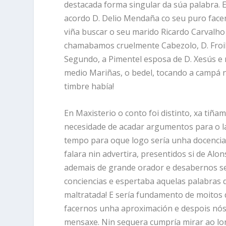
destacada forma singular da súa palabra.
acordo D. Delio Mendaña co seu puro facen
viña buscar o seu marido Ricardo Carvalho 
chamabamos cruelmente Cabezolo, D. Froilá
Segundo, a Pimentel esposa de D. Xesús e n
medio Mariñas, o bedel, tocando a campá n
timbre había!
En Maxisterio o conto foi distinto, xa tiñ
necesidade de acadar argumentos para o l
tempo para oque logo sería unha docencia
falara nin advertira, presentidos si de Al
ademais de grande orador e desabernos se
conciencias e espertaba aquelas palabras 
maltratada! E sería fundamento de moitos 
facernos unha aproximación e despois nós,
mensaxe. Nin sequera cumpría mirar ao lo