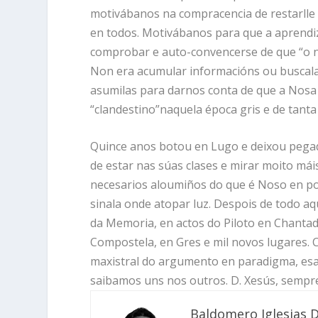
motivábanos na compracencia de restarlle 
en todos. Motivábanos para que a aprendiza
comprobar e auto-convencerse de que “o no
Non era acumular informacións ou buscalas
asumilas para darnos conta de que a Nosa L
“clandestino”naquela época gris e de tanta
Quince anos botou en Lugo e deixou pegad
de estar nas súas clases e mirar moito má
necesarios aloumiños do que é Noso en pos
sinala onde atopar luz. Despois de todo aq
da Memoria, en actos do Piloto en Chantad
Compostela, en Gres e mil novos lugares. 
maxistral do argumento en paradigma, esa
saibamos uns nos outros. D. Xesús, sempr
Baldomero Iglesias 