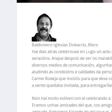
Baldomero Iglesias Dobarrio, Mero
Hai días atrás celebrouse en Lugo un act
xeracións. Anque despois de ver os marabil
diversos medios de comunicación, algunhas
aludindo ás condicións e calidades da per
Carme Rodeja que insistiu para que dese c
a xente quedaba invitada, para entregarll
Non hai moito estiven con el celebrando 
Eramos unhas amizades del que, cos amigos
amizade. Estivemos falando de mil cousas.