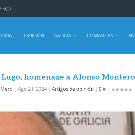
e Vigo
TORIAL
OPINIÓN
GALICIA
COMARCAS
EN
en Lugo, homenaxe a Alonso Monter
, Mero
|
Ago 21, 2024
|
Artigos de opinión
|
0
|