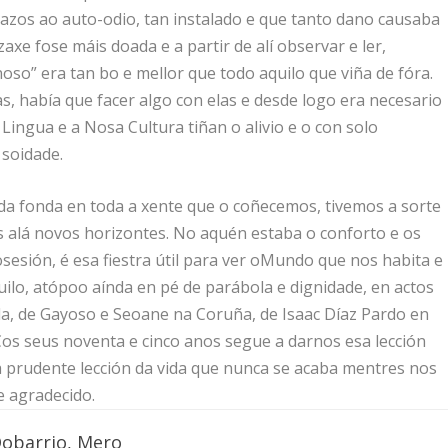
azos ao auto-odio, tan instalado e que tanto dano causaba
xe fose máis doada e a partir de alí observar e ler,
so” era tan bo e mellor que todo aquilo que viña de fóra.
, había que facer algo con elas e desde logo era necesario
ingua e a Nosa Cultura tiñan o alivio e o con solo
 soidade.
a fonda en toda a xente que o coñecemos, tivemos a sorte
is alá novos horizontes. No aquén estaba o conforto e os
esión, é esa fiestra útil para ver oMundo que nos habita e
uilo, atópoo aínda en pé de parábola e dignidade, en actos
a, de Gayoso e Seoane na Coruña, de Isaac Díaz Pardo en
Cos seus noventa e cinco anos segue a darnos esa lección
 prudente lección da vida que nunca se acaba mentres nos
e agradecido.
Dobarrio, Mero