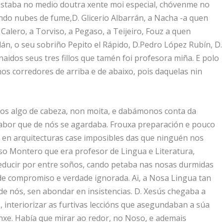
 Estaba no medio doutra xente moi especial, chóvenme no
do nubes de fume,D. Glicerio Albarrán, a Nacha -a quen
Calero, a Torviso, a Pegaso, a Teijeiro, Fouz a quen
n, o seu sobriño Pepito el Rápido, D.Pedro López Rubín, D
aidos seus tres fillos que tamén foi profesora miña. E polo
os corredores de arriba e de abaixo, pois daquelas nin
amos algo de cabeza, non moita, e dabámonos conta da
abor que de nós se agardaba. Frouxa preparación e pouco
 en arquitecturas case imposibles das que ninguén nos
onso Montero que era profesor de Lingua e Literatura,
ducir por entre soños, cando petaba nas nosas durmidas
de compromiso e verdade ignorada. Ai, a Nosa Lingua tan
de nós, sen abondar en insistencias. D. Xesús chegaba a
 interiorizar as furtivas leccións que asegundaban a súa
nxe. Había que mirar ao redor, no Noso, e ademais