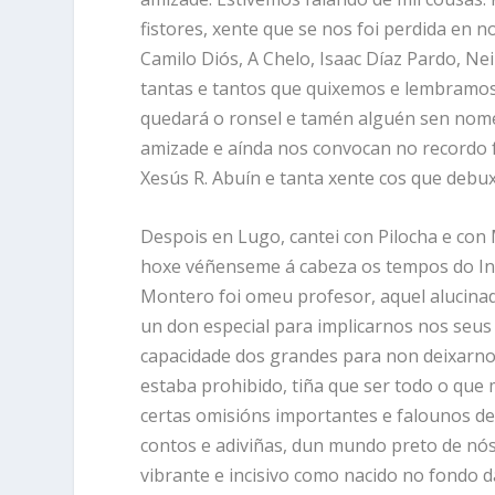
fistores, xente que se nos foi perdida en 
Camilo Diós, A Chelo, Isaac Díaz Pardo, Nei
tantas e tantos que quixemos e lembram
quedará o ronsel e tamén alguén sen nom
amizade e aínda nos convocan no recordo fe
Xesús R. Abuín e tanta xente cos que debux
Despois en Lugo, cantei con Pilocha e con 
hoxe véñenseme á cabeza os tempos do Ins
Montero foi omeu profesor, aquel alucina
un don especial para implicarnos nos seus 
capacidade dos grandes para non deixarno
estaba prohibido, tiña que ser todo o que 
certas omisións importantes e falounos de R
contos e adiviñas, dun mundo preto de nós.
vibrante e incisivo como nacido no fondo 