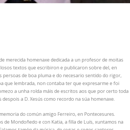
o de merecida homenaxe dedicada a un profesor de moitas
losos textos que escribiron e publicaron sobre del, en
 persoas de boa pluma e do necesario sentido do rigor,
soa que lembrada, non contaba ter que expresarme e foi
omezo a unha rolda máis de escritos aos que por certo toda
as despois a D. Xesús como recordo na súa homenaxe.
a memoria do común amigo Ferreiro, en Pontecesures.
 de Mondoñedo e con Katia, a filla de Luís, xuntamos na
 Falamos tamén da música, de cegas e cegos cantores,