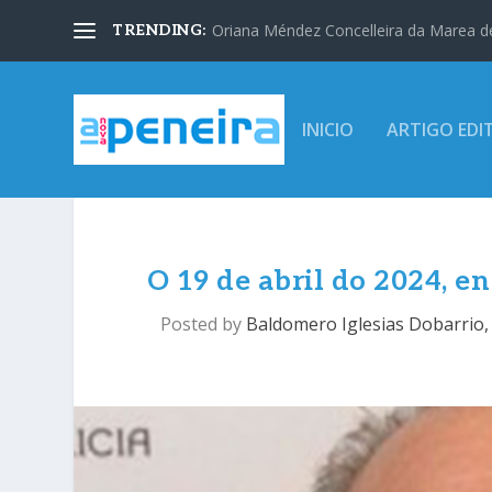
Oriana Méndez Concelleira da Marea d
TRENDING:
INICIO
ARTIGO EDI
O 19 de abril do 2024, 
Posted by
Baldomero Iglesias Dobarrio