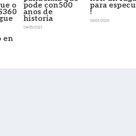
ue o
pode con500
para especu
S360
anos de
!
egue
historia
30/01/2020
04/05/2021
o en