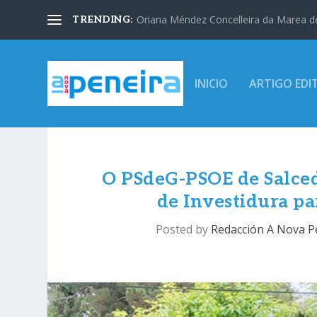
Oriana Méndez Concelleira da Marea d
TRENDING:
INICIO
ARTIGO EDI
O PSdeG-PSOE de Salce
de Investidura pa
Posted by
Redacción A Nova P