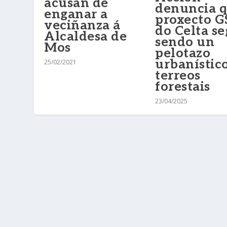
acusan de
denuncia q
enganar a
proxecto G
veciñanza á
do Celta s
Alcaldesa de
sendo un
Mos
pelotazo
urbanístic
25/02/2021
terreos
forestais
23/04/2025