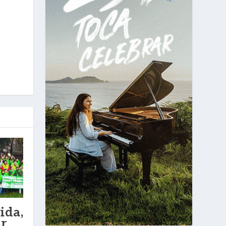
ida,
r