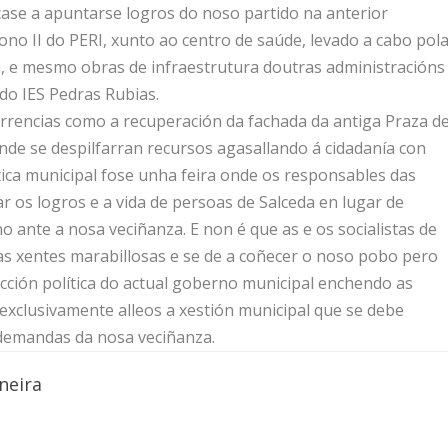
ase a apuntarse logros do noso partido na anterior
gono II do PERI, xunto ao centro de saúde, levado a cabo pol
, e mesmo obras de infraestrutura doutras administracións
do IES Pedras Rubias.
orrencias como a recuperación da fachada da antiga Praza d
de se despilfarran recursos agasallando á cidadanía con
ica municipal fose unha feira onde os responsables das
ar os logros e a vida de persoas de Salceda en lugar de
 ante a nosa veciñanza. E non é que as e os socialistas de
as xentes marabillosas e se de a coñecer o noso pobo pero
nacción política do actual goberno municipal enchendo as
 exclusivamente alleos a xestión municipal que se debe
 demandas da nosa veciñanza.
neira