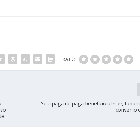
RATE:
ao
Se a paga de paga beneficiosdecae, tamén 
ovo
convenio c
te