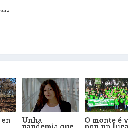
eira
 en
Unha
O monte é v
pandemia que
non un luga