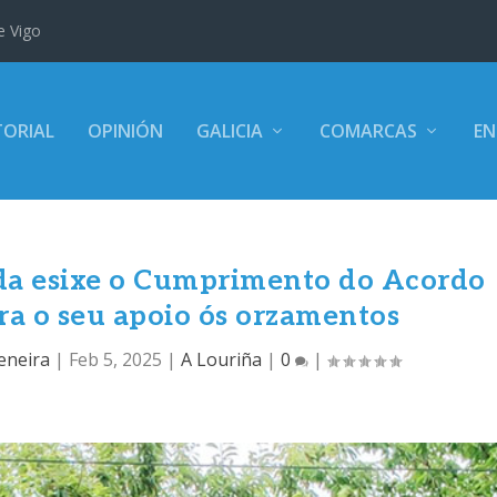
e Vigo
TORIAL
OPINIÓN
GALICIA
COMARCAS
EN
da esixe o Cumprimento do Acordo
ra o seu apoio ós orzamentos
eneira
|
Feb 5, 2025
|
A Louriña
|
0
|