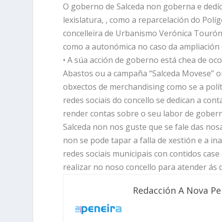
O goberno de Salceda non goberna e dedíc
lexislatura, , como a reparcelación do Polí
concelleira de Urbanismo Verónica Tourón
como a autonómica no caso da ampliación 
• A súa acción de goberno está chea de oc
Abastos ou a campaña “Salceda Movese” on
obxectos de merchandising como se a polít
redes sociais do concello se dedican a cont
render contas sobre o seu labor de goberno
Salceda non nos guste que se fale das nos
non se pode tapar a falla de xestión e a i
redes sociais municipais con contidos case
realizar no noso concello para atender ás
Redacción A Nova Pe