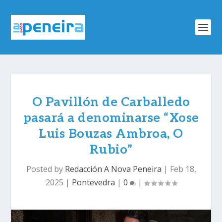
O Pavillón de Carballedo
pasará a denominarse “Xose
Luis Bouzas Ambroa, O
Rubio”
Posted by
Redacción A Nova Peneira
|
Feb 18,
2025
|
Pontevedra
|
0
|