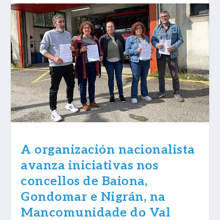
A
organización nacionalista
avanza
i
niciativa
s nos
concellos de Baiona,
Gondomar e Nigrán, na
Mancomunidade do Val