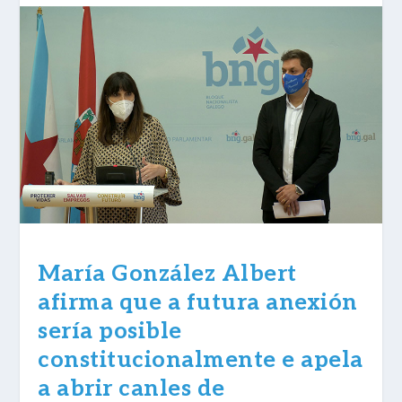
María González Albert
afirma que a futura anexión
sería posible
constitucionalmente e apela
a abrir canles de