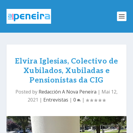
Elvira Iglesias, Colectivo de
Xubilados, Xubiladas e
Pensionistas da CIG
Posted by
Redacción A Nova Peneira
|
Mai 12,
2021
|
Entrevistas
|
0
|