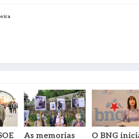
eira
SOE
As memorias
O BNG inici