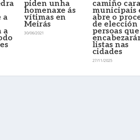
edra
piden unha
camiño cara
homenaxe ás
municipais 
 a
vítimas en
abre o proc
Meirás
de elección
 a
persoas que
30/06/2021
todo
encabezará
es
listas nas
cidades
27/11/2025