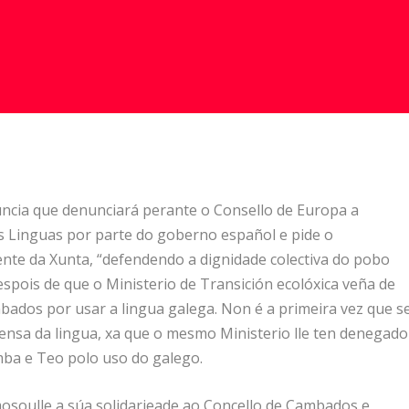
uncia que denunciará perante o Consello de Europa a
s Linguas por parte do goberno español e pide o
nte da Xunta, “defendendo a dignidade colectiva do pobo
despois de que o Ministerio de Transición ecolóxica veña de
ados por usar a lingua galega. Non é a primeira vez que s
efensa da lingua, xa que o mesmo Ministerio lle ten denegado
ba e Teo polo uso do galego.
osoulle a súa solidarieade ao Concello de Cambados e