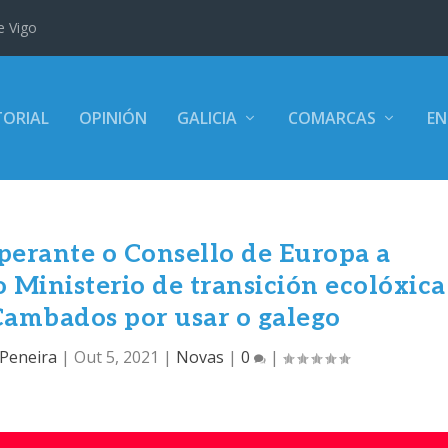
e Vigo
TORIAL
OPINIÓN
GALICIA
COMARCAS
EN
erante o Consello de Europa a
 Ministerio de transición ecolóxica
Cambados por usar o galego
 Peneira
|
Out 5, 2021
|
Novas
|
0
|