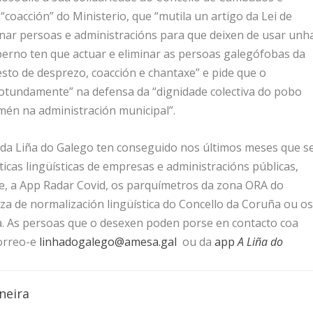
“coacción” do Ministerio, que “mutila un artigo da Lei de
nar persoas e administracións para que deixen de usar unh
oberno ten que actuar e eliminar as persoas galegófobas da
sto de desprezo, coacción e chantaxe” e pide que o
 rotundamente” na defensa da “dignidade colectiva do pobo
amén na administración municipal”.
 da Liña do Galego ten conseguido nos últimos meses que s
as lingüísticas de empresas e administracións públicas,
e, a App Radar Covid, os parquímetros da zona ORA do
za de normalización lingüística do Concello da Coruña ou o
a. As persoas que o desexen poden porse en contacto coa
orreo-e
linhadogalego@amesa.gal
ou da
app
A Liña do
neira