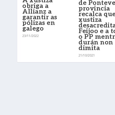
A xustiza
de Pontev
obriga a
provincia
Allianz a
recalca que
garantir as
xustiza
pólizas en
desacredita
galego
Feijoo e a 
o PP mentr
23/11/2022
durán non
dimita
21/10/2021