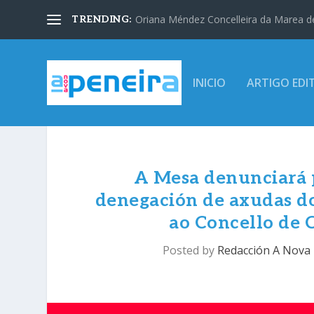
Oriana Méndez Concelleira da Marea d
TRENDING:
INICIO
ARTIGO EDI
A Mesa denunciará p
denegación de axudas do
ao Concello de 
Posted by
Redacción A Nova