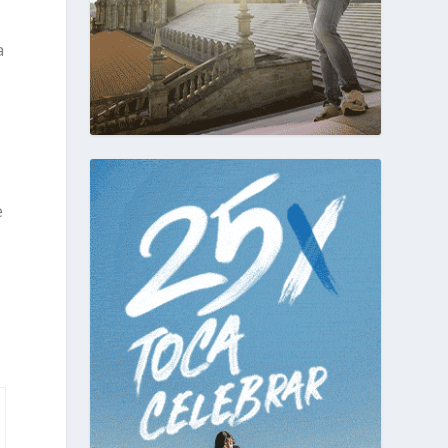
a
e
s