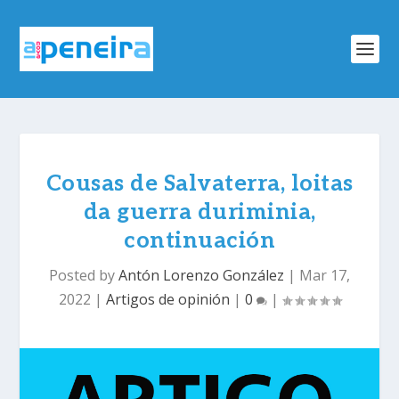
Cousas de Salvaterra, loitas
da guerra duriminia,
continuación
Posted by
Antón Lorenzo González
|
Mar 17,
2022
|
Artigos de opinión
|
0
|