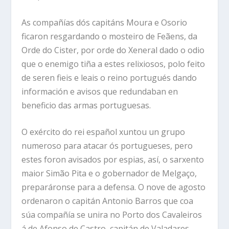
As compañías dós capitáns Moura e Osorio
ficaron resgardando o mosteiro de Feãens, da
Orde do Cister, por orde do Xeneral dado o odio
que o enemigo tiña a estes relixiosos, polo feito
de seren fieis e leais o reino portugués dando
información e avisos que redundaban en
beneficio das armas portuguesas.
O exército do rei español xuntou un grupo
numeroso para atacar ós portugueses, pero
estes foron avisados por espias, así, o sarxento
maior Simão Pita e o gobernador de Melgaço,
preparáronse para a defensa. O nove de agosto
ordenaron o capitán Antonio Barros que coa
súa compañía se unira no Porto dos Cavaleiros
á de Afonso de Castro, capitán de Valadares,