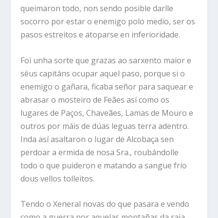
queimaron todo, non sendo posible darlle
socorro por estar o enemigo polo medio, ser os
pasos estreitos e atoparse en inferioridade.
Foi unha sorte que grazas ao sarxento maior e
séus capitáns ocupar aquel paso, porque si o
enemigo o gañara, ficaba señor para saquear e
abrasar o mosteiro de Feães así como os
lugares de Paços, Chaveães, Lamas de Mouro e
outros por máis de dúas leguas terra adentro.
Inda así asaltaron o lugar de Alcobaça sen
perdoar a ermida de nosa Sra., roubándolle
todo o que puideron e matando a sangue frío
dous vellos tolleitos.
Tendo o Xeneral novas do que pasara e vendo
como a guerra por aquelas montañas da raia