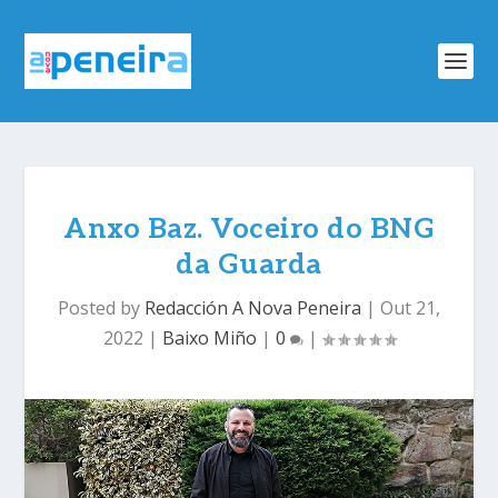
Anxo Baz. Voceiro do BNG
da Guarda
Posted by
Redacción A Nova Peneira
|
Out 21,
2022
|
Baixo Miño
|
0
|