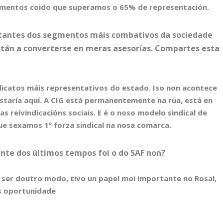
momentos coido que superamos o 65% de representación.
ntantes dos segmentos máis combativos da sociedade
 están a converterse en meras asesorías. Compartes esta
ndicatos máis representativos do estado. Iso non acontece
estaría aquí. A CIG está permanentemente na rúa, está en
as reivindicacións sociais. E é o noso modelo sindical de
ue sexamos 1º forza sindical na nosa comarca.
ante dos últimos tempos foi o do SAF non?
ía ser doutro modo, tivo un papel moi importante no Rosal,
os oportunidade