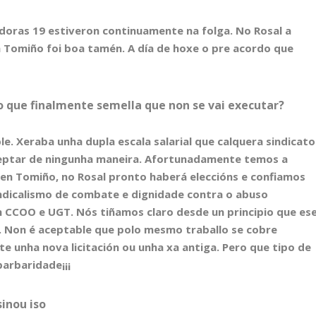
adoras 19 estiveron continuamente na folga. No Rosal a
n Tomiño foi boa tamén. A día de hoxe o pre acordo que
do que finalmente semella que non se vai executar?
e. Xeraba unha dupla escala salarial que calquera sindicato
ceptar de ningunha maneira. Afortunadamente temos a
 en Tomiño, no Rosal pronto haberá eleccións e confiamos
indicalismo de combate e dignidade contra o abuso
n CCOO e UGT. Nós tiñamos claro desde un principio que es
i. Non é aceptable que polo mesmo traballo se cobre
e unha nova licitación ou unha xa antiga. Pero que tipo de
arbaridade¡¡¡
sinou iso