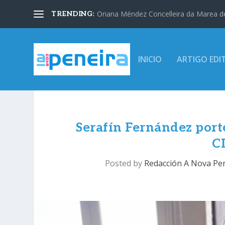
Oriana Méndez Concelleira da Marea d
TRENDING:
INICIO
ARTIGO EDI
Serafín Fernández port
C
Posted by
Redacción A Nova Pe