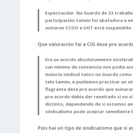
Espectacular. Na Guarda de 23 traball
participación tamén foi abafadora e e
asinaran CCOO e UGT está suspendido.
Que valoración fai a CIG dese pre acor
Era un acordo absolutamente intolerabl
cun mínimo de conciencia non podía a
maioría sindical tanto na Guarda como
tela tamén, e puidemos practicar un s
flagrante dese pre acordo que asinara
pre acordo debía der rexeitado si ou s
distinto, dependendo de si estamos ant
sindicalismo pode aceptar semellante b
Pois hai un tipo de sindicalismo que si a