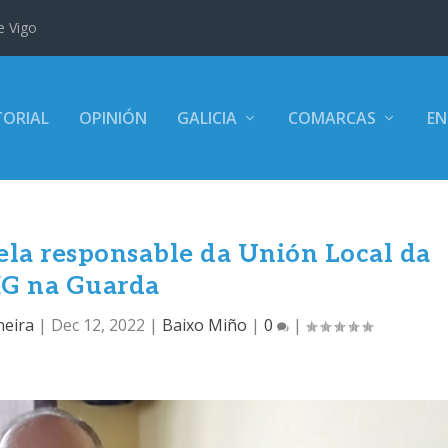
e Vigo
TORIAL
OPINIÓN
GALICIA
COMARCAS
EN
ela responsable da Unión Local da
IG na Guarda
neira
|
Dec 12, 2022
|
Baixo Miño
|
0
|