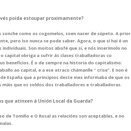
revés poida estoupar proximamente?
 sonche como os cogomelos, soen nacer de súpeto. A prior
e, pero iso nunca se pode saber. Agora, o que si hai é un
individuais. Son moitos abofé que si, e nós inserímolo no
o capital obriga a sufrir ás clases traballadoras co
s beneficios. É o de sempre na historia do capitalismo:
allo ao capital, e a ese atraco chámanlle “ crise”. E non é
 de España que a principios deste mes informaba de que os
 máis que os soldos dos traballadores e traballadoras.
os que atinxen á Unión Local da Guarda?
aso de Tomiño e O Rosal as relacións son aceptables, e no
malas.