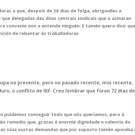
doras a que, despois de 28 días de folga, obrigoulles a
 que delegadas das dúas centrais sindicais que o asinaran
pre convenio non a entende ninguén. E tamén quero dicir qu
nción de rebentar ás traballadoras
cupa no presente, pero no pasado recente, moi recente,
, o conflito de IKF. Creo lembrar que foron 72 días d
on puidemos conseguir todo que nós queriamos, pero á
áis remedio que, grazas á enorme dignidade e valentía do
 das súas xustas demandas que por suposto tamén apoiaba 