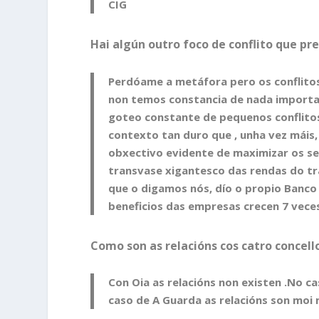
CIG
Hai algún outro foco de conflito que p
Perdóame a metáfora pero os conflitos
non temos constancia de nada important
goteo constante de pequenos conflitos 
contexto tan duro que , unha vez máis, 
obxectivo evidente de maximizar os seu
transvase xigantesco das rendas do trab
que o digamos nós, dío o propio Banco
beneficios das empresas crecen 7 veces
Como son as relacións cos catro concell
Con Oia as relacións non existen .No c
caso de A Guarda as relacións son moi 