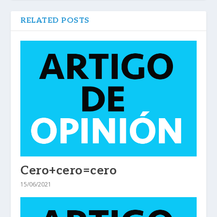
RELATED POSTS
Cero+cero=cero
15/06/2021