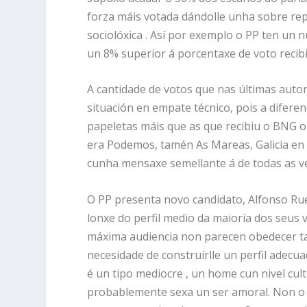
forza máis votada dándolle unha sobre re
sociolóxica . Así por exemplo o PP ten u
un 8% superior á porcentaxe de voto recib
A cantidade de votos que nas últimas auto
situación en empate técnico, pois a difer
papeletas máis que as que recibiu o BNG 
era Podemos, tamén As Mareas, Galicia en
cunha mensaxe semellante á de todas as ve
O PP presenta novo candidato, Alfonso Rue
lonxe do perfil medio da maioría dos seus 
máxima audiencia non parecen obedecer tan
necesidade de construírlle un perfil adecu
é un tipo mediocre , un home cun nivel cul
probablemente sexa un ser amoral. Non o 