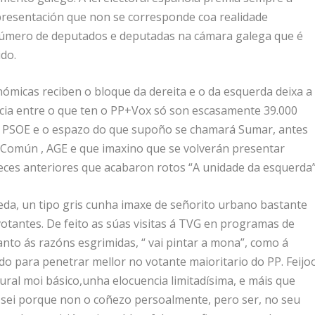
presentación que non se corresponde coa realidade
n número de deputados e deputadas na cámara galega que é
ido.
nómicas reciben o bloque da dereita e o da esquerda deixa a
encia entre o que ten o PP+Vox só son escasamente 39.000
o PSOE e o espazo do que supoño se chamará Sumar, antes
 Común , AGE e que imaxino que se volverán presentar
ces anteriores que acabaron rotos “A unidade da esquerda”
da, un tipo gris cunha imaxe de señorito urbano bastante
votantes. De feito as súas visitas á TVG en programas de
to ás razóns esgrimidas, “ vai pintar a mona”, como á
ado para penetrar mellor no votante maioritario do PP. Feijo
tural moi básico,unha elocuencia limitadísima, e máis que
sei porque non o coñezo persoalmente, pero ser, no seu