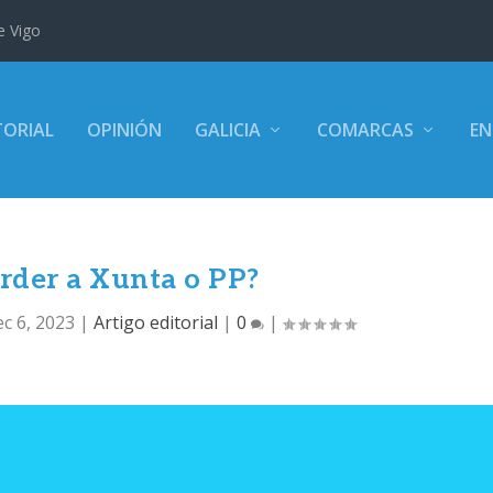
e Vigo
TORIAL
OPINIÓN
GALICIA
COMARCAS
EN
rder a Xunta o PP?
c 6, 2023
|
Artigo editorial
|
0
|