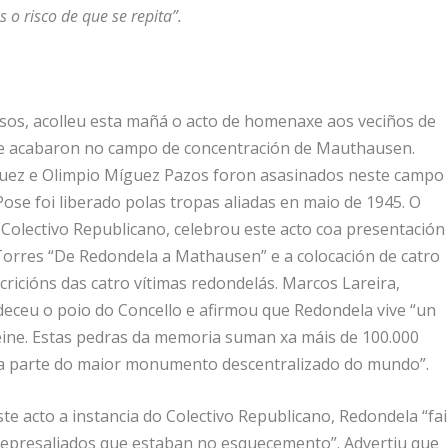
o risco de que se repita”.
sos, acolleu esta mañá o acto de homenaxe aos veciños de
ue acabaron no campo de concentración de Mauthausen.
quez e Olimpio Míguez Pazos foron asasinados neste campo
Pose foi liberado polas tropas aliadas en maio de 1945. O
 Colectivo Republicano, celebrou este acto coa presentación
 Torres “De Redondela a Mathausen” e a colocación de catro
cricións das catro vítimas redondelás. Marcos Lareira,
deceu o poio do Concello e afirmou que Redondela vive “un
teine. Estas pedras da memoria suman xa máis de 100.000
ma parte do maior monumento descentralizado do mundo”.
ste acto a instancia do Colectivo Republicano, Redondela “fai
 represaliados que estaban no esquecemento”. Advertiu que