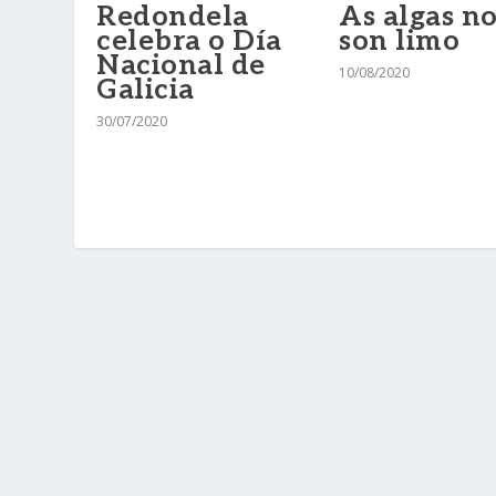
Redondela
As algas n
celebra o Día
son limo
Nacional de
10/08/2020
Galicia
30/07/2020