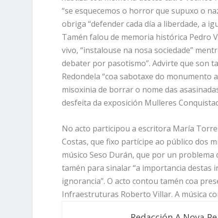
“se esquecemos o horror que supuxo o nazi
obriga “defender cada día a liberdade, a i
Tamén falou de memoria histórica Pedro Vie
vivo, “instalouse na nosa sociedade” mentr
debater por pasotismo”. Advirte que son t
Redondela “coa sabotaxe do monumento ao
misoxinia de borrar o nome das asasinadas
desfeita da exposición Mulleres Conquista
No acto participou a escritora María Torre
Costas, que fixo partícipe ao público dos m
músico Seso Durán, que por un problema de
tamén para sinalar “a importancia destas i
ignorancia”. O acto contou tamén coa prese
Infraestruturas Roberto Villar. A música c
Redacción A Nova Pe