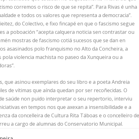
smo corremos o risco de que se repita”. Para Rivas é unha
gualdade e todos os valores que representa a democracia”.
itez, do Colectivo, e fixo fincapé en que o fascismo segue
es a poboación “acepta calquera noticia sen contrastar ou
amén mostras de fascismo cotiá sucesos que se dan en
s asasinados polo franquismo no Alto da Concheira, a
 pola violencia machista no paseo da Xunqueira ou a
doras”.
s, que asinou exemplares do seu libro e a poeta Andreia
iles de vítimas que aínda quedan por ser recoñecidas. O
 saúde non puido interpretar o seu repertorio, interviu
niciativas en tempos nos que axexan a insensibilidade e a
nza da concelleira de Cultura Rita Táboas e o concelleiro d
orreu a cargo de alumnas do Conservatorio Municipal.
neira