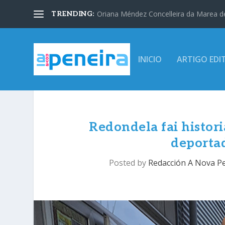
Oriana Méndez Concelleira da Marea d
TRENDING:
INICIO
ARTIGO EDI
Redondela fai histor
deporta
Posted by
Redacción A Nova P