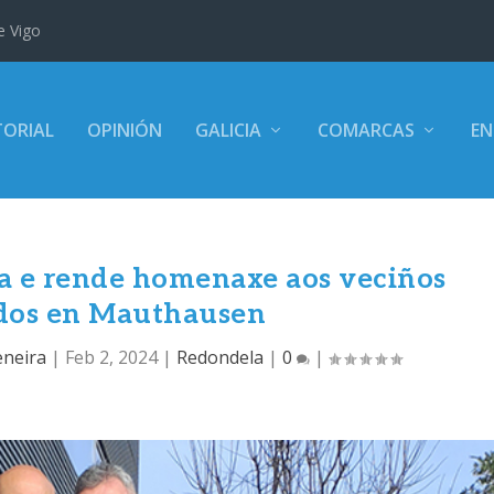
e Vigo
TORIAL
OPINIÓN
GALICIA
COMARCAS
EN
ia e rende homenaxe aos veciños
dos en Mauthausen
eneira
|
Feb 2, 2024
|
Redondela
|
0
|