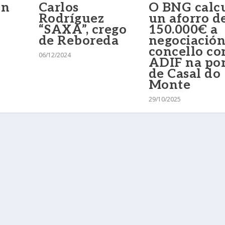
on
Carlos
O BNG calc
Rodríguez
un aforro d
“SAXA”, crego
150.000€ a
de Reboreda
negociación
concello co
06/12/2024
ADIF na po
de Casal do
Monte
29/10/2025