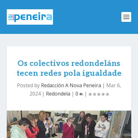
Os colectivos redondeláns
tecen redes pola igualdade
Posted by
Redacción A Nova Peneira
|
Mar 6,
2024
|
Redondela
|
0
|