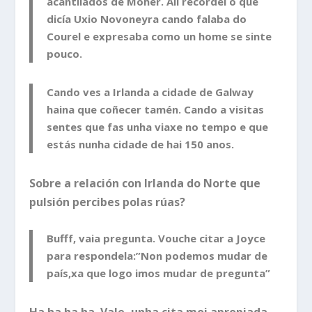
acantilados de Moher. Alí recordei o que
dicía Uxio Novoneyra cando falaba do
Courel e expresaba como un home se sinte
pouco.
Cando ves a Irlanda a cidade de Galway
haina que coñecer tamén. Cando a visitas
sentes que fas unha viaxe no tempo e que
estás nunha cidade de hai 150 anos.
Sobre a relación con Irlanda do Norte que
pulsión percibes polas rúas?
Bufff, vaia pregunta. Vouche citar a Joyce
para respondela:”Non podemos mudar de
país,xa que logo imos mudar de pregunta”
Ha ha ha ha. Vale, unha cita moi apropiada.