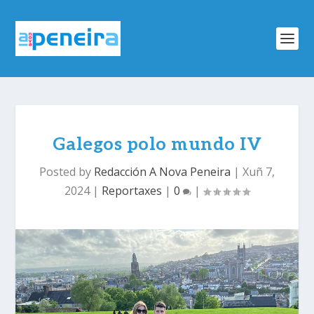
Galegos polo mundo IV
Posted by
Redacción A Nova Peneira
|
Xuñ 7,
2024
|
Reportaxes
|
0
|