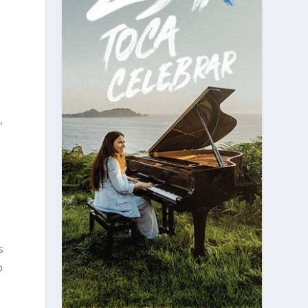
,
s
o