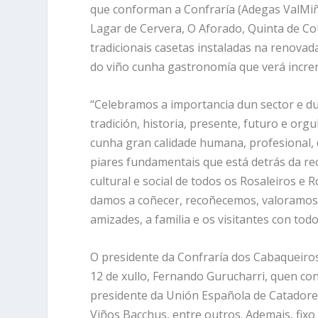
que conforman a Confraría (Adegas ValMiñ
Lagar de Cervera, O Aforado, Quinta de Co
tradicionais casetas instaladas na renova
do viño cunha gastronomía que verá increm
“Celebramos a importancia dun sector e dun
tradición, historia, presente, futuro e orgu
cunha gran calidade humana, profesional, d
piares fundamentais que está detrás da rec
cultural e social de todos os Rosaleiros e 
damos a coñecer, recoñecemos, valoramos 
amizades, a familia e os visitantes con todo
O presidente da Confraría dos Cabaqueiros
12 de xullo, Fernando Gurucharri, quen co
presidente da Unión Española de Catadores
Viños Bacchus, entre outros. Ademais, fixo