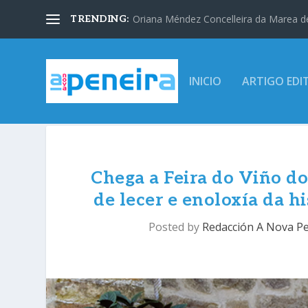
Oriana Méndez Concelleira da Marea d
TRENDING:
INICIO
ARTIGO EDI
Chega a Feira do Viño do
de lecer e enoloxía da h
Posted by
Redacción A Nova P