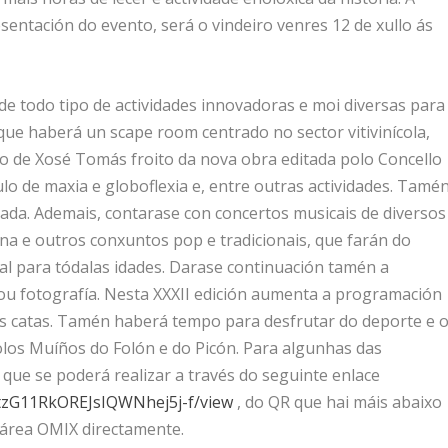
entación do evento, será o vindeiro venres 12 de xullo ás
de todo tipo de actividades innovadoras e moi diversas para
 que haberá un scape room centrado no sector vitivinícola,
o de Xosé Tomás froito da nova obra editada polo Concello
ulo de maxia e globoflexia e, entre outras actividades. Tamé
vada. Ademais, contarase con concertos musicais de diversos
na e outros conxuntos pop e tradicionais, que farán do
l para tódalas idades. Darase continuación tamén a
ra ou fotografía. Nesta XXXII edición aumenta a programación
as catas. Tamén haberá tempo para desfrutar do deporte e 
olos Muíños do Folón e do Picón. Para algunhas das
a, que se poderá realizar a través do seguinte enlace
1ItzG11RkOREJsIQWNhej5j-f/view
, do QR que hai máis abaixo
 área OMIX directamente.