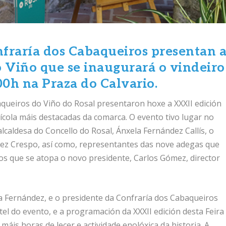
fraría dos Cabaqueiros presentan 
o Viño que se inaugurará o vindeiro
00h na Praza do Calvario.
aqueiros do Viño do Rosal presentaron hoxe a XXXII edición
nícola máis destacadas da comarca. O evento tivo lugar no
alcaldesa do Concello do Rosal, Ánxela Fernández Callís, o
nez Crespo, así como, representantes das nove adegas que
s que se atopa o novo presidente, Carlos Gómez, director
la Fernández, e o presidente da Confraría dos Cabaqueiros
el do evento, e a programación da XXXII edición desta Feira
máis horas de lecer e actividade enolóxica da historia. A