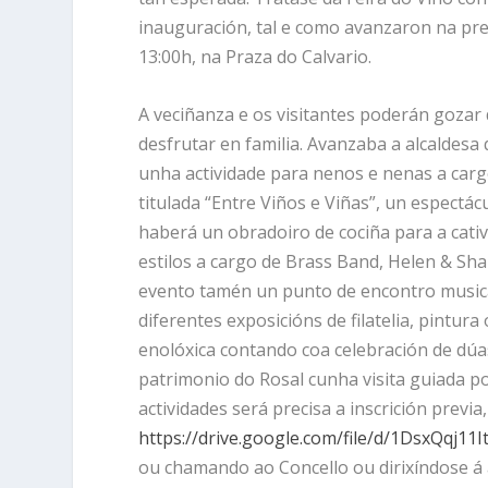
inauguración, tal e como avanzaron na pres
13:00h, na Praza do Calvario.
A veciñanza e os visitantes poderán gozar 
desfrutar en familia. Avanzaba a alcaldesa
unha actividade para nenos e nenas a carg
titulada “Entre Viños e Viñas”, un espectác
haberá un obradoiro de cociña para a cati
estilos a cargo de Brass Band, Helen & Sha
evento tamén un punto de encontro musica
diferentes exposicións de filatelia, pintu
enolóxica contando coa celebración de dú
patrimonio do Rosal cunha visita guiada p
actividades será precisa a inscrición previ
https://drive.google.com/file/d/1DsxQqj1
ou chamando ao Concello ou dirixíndose á