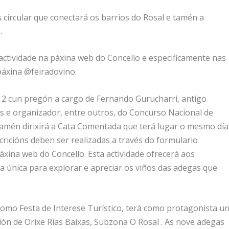
 circular que conectará os barrios do Rosal e tamén a
.
actividade na páxina web do Concello e especificamente nas
 páxina @feiradovino.
ía 12 cun pregón a cargo de Fernando Gurucharri, antigo
s e organizador, entre outros, do Concurso Nacional de
tamén dirixirá a Cata Comentada que terá lugar o mesmo día
cricións deben ser realizadas a través do formulario
páxina web do Concello. Esta actividade ofrecerá aos
a única para explorar e apreciar os viños das adegas que
 como Festa de Interese Turístico, terá como protagonista u
ón de Orixe Rias Baixas, Subzona O Rosal . As nove adegas