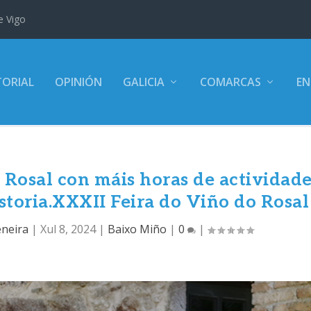
e Vigo
TORIAL
OPINIÓN
GALICIA
COMARCAS
EN
 Rosal con máis horas de actividad
istoria.XXXII Feira do Viño do Rosal
eneira
|
Xul 8, 2024
|
Baixo Miño
|
0
|