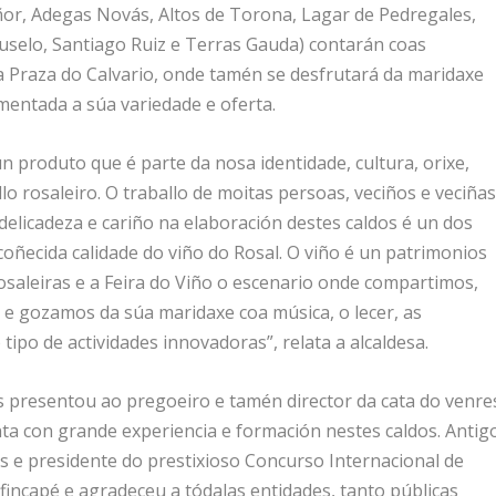
or, Adegas Novás, Altos de Torona, Lagar de Pedregales,
uselo, Santiago Ruiz e Terras Gauda) contarán coas
da Praza do Calvario, onde tamén se desfrutará da maridaxe
entada a súa variedade e oferta.
 produto que é parte da nosa identidade, cultura, orixe,
llo rosaleiro. O traballo de moitas persoas, veciños e veciñas
elicadeza e cariño na elaboración destes caldos é un dos
oñecida calidade do viño do Rosal. O viño é un patrimonios
Rosaleiras e a Feira do Viño o escenario onde compartimos,
e gozamos da súa maridaxe coa música, o lecer, as
 tipo de actividades innovadoras”, relata a alcaldesa.
 presentou ao pregoeiro e tamén director da cata do venre
nta con grande experiencia e formación nestes caldos. Antig
 e presidente do prestixioso Concurso Internacional de
 fincapé e agradeceu a tódalas entidades, tanto públicas