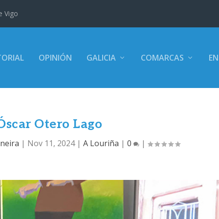
e Vigo
TORIAL
OPINIÓN
GALICIA
COMARCAS
EN
Óscar Otero Lago
neira
|
Nov 11, 2024
|
A Louriña
|
0
|