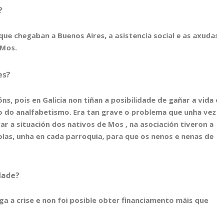
?
ue chegaban a Buenos Aires, a asistencia social e as axuda
 Mos.
es?
s, pois en Galicia non tiñan a posibilidade de gañar a vida 
 do analfabetismo. Era tan grave o problema que unha vez
r a situación dos nativos de Mos , na asociación tiveron a
scolas, unha en cada parroquia, para que os nenos e nenas de
rdade?
a a crise e non foi posible obter financiamento máis que