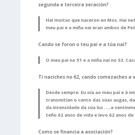
segunda e terceira xeración?
Hai moitas que naceron en Mos. Hai neto
meu pai e a miña nai eran ambos de Pet
Cando se foron o teu pai e a túa nai?
O meu pai no 51 e a miña nai no 53. Ca
Ti naciches no 62, cando comezaches a
Desde sempre. Eu oía ao meu pai e á mi
transmitían o canto das súas augas, da
da intensidade da súa luz …..e sentinme
teño 62 anos de vida e levo 62 anos de
Como se financia a asociación?