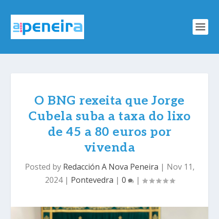
O BNG rexeita que Jorge
Cubela suba a taxa do lixo
de 45 a 80 euros por
vivenda
Posted by
Redacción A Nova Peneira
|
Nov 11,
2024
|
Pontevedra
|
0
|